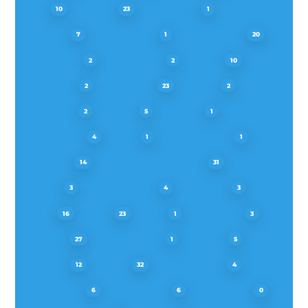
FAR
FAURE
FIRSTLINE
10
23
1
FRANKE
FRIGIDAIRE
GAGGENAU
7
1
20
GALVAMET
GENERICO
GLEM
2
2
10
GLEMGAS
GORENJE
GRAM
2
23
2
GRUNDIG
HAIER
HANSA
2
5
1
HANSEATIC
HBH
HONEYWELL
4
1
1
HOOVER
HOTPOINT-ARISTON
14
31
HTECH
HUSQVARNA
HYGENA
3
4
3
IGNIS
IKEA
ILVE
IMPERIAL
16
23
1
3
INDESIT
INTERFILTER
JETAIR
27
1
5
JUNKER
JUNO
KITCHENAID
12
32
4
KKT KOLBE
KLARSTEIN
KOERTING
6
6
0