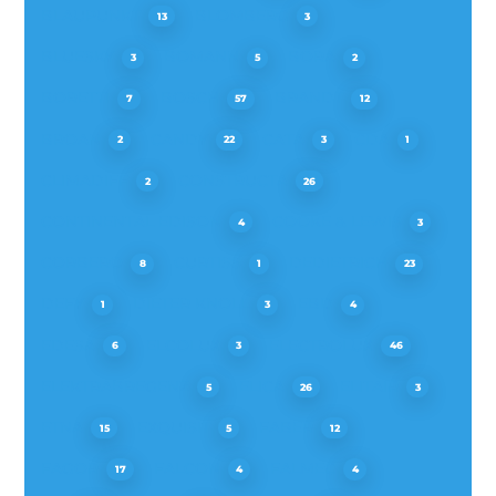
BLAUPUNKT
BLOMBERG
13
3
BLUESKY
BOMANN
BORA
3
5
2
BORETTI
BOSCH
BRANDT
7
57
12
BROAN
CANDY
CATA
CDA
2
22
3
1
CLIMADIFF
CONSTRUCTA
2
26
CONTINENTAL EDISON
COOKE & LEWIS
4
3
CORBERO
CURTISS
DEDIETRICH
8
1
23
DEFY
DIETER KNOLL
EBD
1
3
4
EDESA
ELCOLUX
ELECTROLUX
6
3
46
ELEKTRABREGENZ
ELICA
ELITAIR
5
26
3
ETNA
EXQUISIT
FABER
15
5
12
FAGOR
FALCON
FALMEC
17
4
4