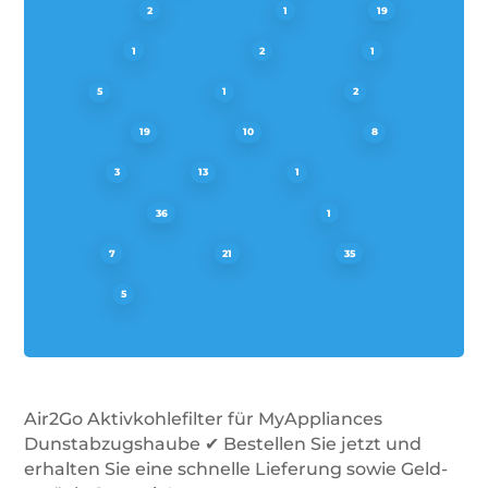
SIGNATURE
SILVERLINE
SMEG
2
1
19
SOGELUX
SOLITAIRE
STOVES
1
2
1
TEKA
TERMIKEL
THOMSON
5
1
2
TURBOAIR
V-ZUG
VALBERG
19
10
8
VESTEL
VIVA
VOSS
3
13
1
WHIRLPOOL
WOLKENSTEIN
36
1
WPRO
ZANKER
ZANUSSI
7
21
35
ZOPPAS
5
Air2Go Aktivkohlefilter für MyAppliances
Dunstabzugshaube ✔ Bestellen Sie jetzt und
erhalten Sie eine schnelle Lieferung sowie Geld-