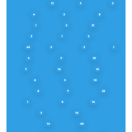
KÜPPERSBUSCH
LADEN
LAMONA
12
3
2
LEISURE
LENOXX
M-SYSTEM
4
2
8
MAX FIRE
MAYTAG
MIELE
1
2
21
MIOGO
MOFFAT
MORA
3
1
2
NEFF
NEG
NEUTRAL
NODOR
43
3
3
1
NOVY
ORANIER
PELGRIM
4
3
22
PKM
PRIVILEG
PROGRESS
7
16
16
PROLINE
QUELLE
REFSTA
6
5
10
RESPEKTA
ROBLIN
ROSIERES
8
7
23
SABA
SAMSUNG
SAUTER
1
9
16
SCHNEIDER
SCHOLTES
3
16
SEPPELFRICKE
SIEMENS
14
49