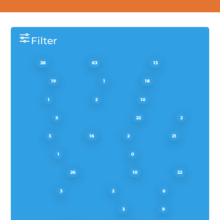
Filter
AEG
AIR2GO
AIRFORCE
38
63
13
AIRLUX
ALASKA
ALNO
19
1
18
ALTUS
AMANA
AMICA
1
2
10
ARCELIK
ARTHUR MARTIN
ASKO
5
22
2
ASPES
ATAG
AYA
BALAY
3
16
2
21
BARALDI
BARALDI THEA
1
0
BAUKNECHT
BAUMATIC
BEKO
26
10
22
BELDEKO
BELLING
BERBEL
3
2
6
BERTAZZONI LA GERMANIA
BEST
3
9