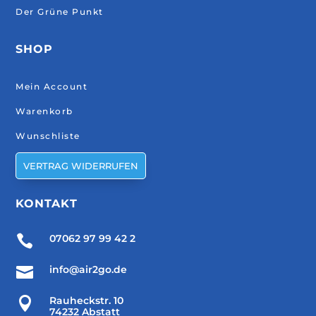
Der Grüne Punkt
SHOP
Mein Account
Warenkorb
Wunschliste
VERTRAG WIDERRUFEN
KONTAKT

07062 97 99 42 2

info@air2go.de

Rauheckstr. 10
74232 Abstatt