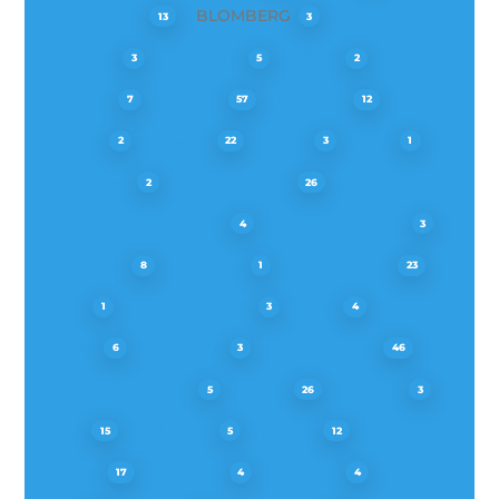
BLAUPUNKT
BLOMBERG
13
3
BLUESKY
BOMANN
BORA
3
5
2
BORETTI
BOSCH
BRANDT
7
57
12
BROAN
CANDY
CATA
CDA
2
22
3
1
CLIMADIFF
CONSTRUCTA
2
26
CONTINENTAL EDISON
COOKE & LEWIS
4
3
CORBERO
CURTISS
DEDIETRICH
8
1
23
DEFY
DIETER KNOLL
EBD
1
3
4
EDESA
ELCOLUX
ELECTROLUX
6
3
46
ELEKTRABREGENZ
ELICA
ELITAIR
5
26
3
ETNA
EXQUISIT
FABER
15
5
12
FAGOR
FALCON
FALMEC
17
4
4