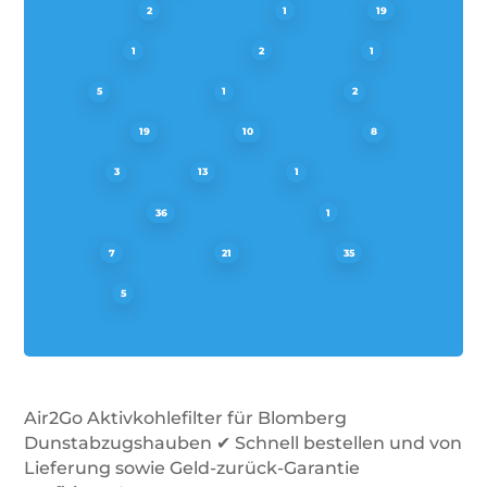
SIGNATURE
SILVERLINE
SMEG
2
1
19
SOGELUX
SOLITAIRE
STOVES
1
2
1
TEKA
TERMIKEL
THOMSON
5
1
2
TURBOAIR
V-ZUG
VALBERG
19
10
8
VESTEL
VIVA
VOSS
3
13
1
WHIRLPOOL
WOLKENSTEIN
36
1
WPRO
ZANKER
ZANUSSI
7
21
35
ZOPPAS
5
Air2Go Aktivkohlefilter für Blomberg
Dunstabzugshauben ✔ Schnell bestellen und von
Lieferung sowie Geld-zurück-Garantie