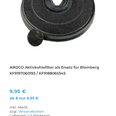
AIR2GO Aktivkohlefilter als Ersatz für Blomberg
KF9197060193 / KF9188065345
9,95
€
ab 8 nur
6,95
€
inkl. MwSt.
zzgl.
Versandkosten
Lieferzeit:
1-2 Werktage