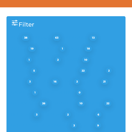
Filter
AEG
AIR2GO
AIRFORCE
38
63
13
AIRLUX
ALASKA
ALNO
19
1
18
ALTUS
AMANA
AMICA
1
2
10
ARCELIK
ARTHUR MARTIN
ASKO
5
22
2
ASPES
ATAG
AYA
BALAY
3
16
2
21
BARALDI
BARALDI THEA
1
0
BAUKNECHT
BAUMATIC
BEKO
26
10
22
BELDEKO
BELLING
BERBEL
3
2
6
BERTAZZONI LA GERMANIA
BEST
3
9