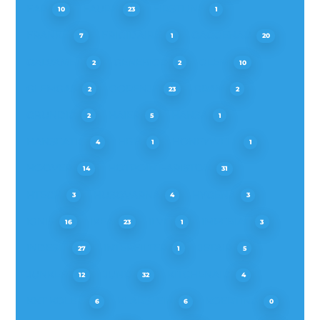
FAR
FAURE
FIRSTLINE
10
23
1
FRANKE
FRIGIDAIRE
GAGGENAU
7
1
20
GALVAMET
GENERICO
GLEM
2
2
10
GLEMGAS
GORENJE
GRAM
2
23
2
GRUNDIG
HAIER
HANSA
2
5
1
HANSEATIC
HBH
HONEYWELL
4
1
1
HOOVER
HOTPOINT-ARISTON
14
31
HTECH
HUSQVARNA
HYGENA
3
4
3
IGNIS
IKEA
ILVE
IMPERIAL
16
23
1
3
INDESIT
INTERFILTER
JETAIR
27
1
5
JUNKER
JUNO
KITCHENAID
12
32
4
KKT KOLBE
KLARSTEIN
KOERTING
6
6
0