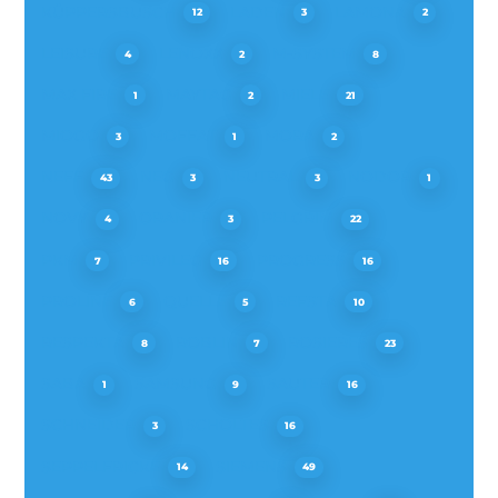
KÜPPERSBUSCH
LADEN
LAMONA
12
3
2
LEISURE
LENOXX
M-SYSTEM
4
2
8
MAX FIRE
MAYTAG
MIELE
1
2
21
MIOGO
MOFFAT
MORA
3
1
2
NEFF
NEG
NEUTRAL
NODOR
43
3
3
1
NOVY
ORANIER
PELGRIM
4
3
22
PKM
PRIVILEG
PROGRESS
7
16
16
PROLINE
QUELLE
REFSTA
6
5
10
RESPEKTA
ROBLIN
ROSIERES
8
7
23
SABA
SAMSUNG
SAUTER
1
9
16
SCHNEIDER
SCHOLTES
3
16
SEPPELFRICKE
SIEMENS
14
49