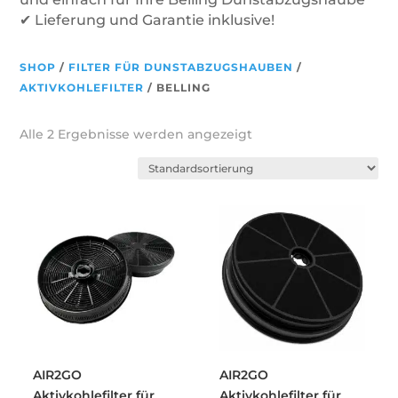
✔ Lieferung und Garantie inklusive!
SHOP
/
FILTER FÜR DUNSTABZUGSHAUBEN
/
AKTIVKOHLEFILTER
/ BELLING
Alle 2 Ergebnisse werden angezeigt
AIR2GO
AIR2GO
Aktivkohlefilter für
Aktivkohlefilter für