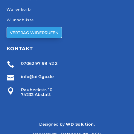
Warenkorb
Wunschliste
VERTRAG WIDERRUFEN
KONTAKT

07062 97 99 42 2

info@air2go.de

Rauheckstr. 10
74232 Abstatt
Designed by
WD Solution
.