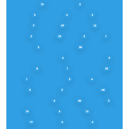
BLAUPUNKT
BLOMBERG
13
3
BLUESKY
BOMANN
BORA
3
5
2
BORETTI
BOSCH
BRANDT
7
57
12
BROAN
CANDY
CATA
CDA
2
22
3
1
CLIMADIFF
CONSTRUCTA
2
26
CONTINENTAL EDISON
COOKE & LEWIS
4
3
CORBERO
CURTISS
DEDIETRICH
8
1
23
DEFY
DIETER KNOLL
EBD
1
3
4
EDESA
ELCOLUX
ELECTROLUX
6
3
46
ELEKTRABREGENZ
ELICA
ELITAIR
5
26
3
ETNA
EXQUISIT
FABER
15
5
12
FAGOR
FALCON
FALMEC
17
4
4