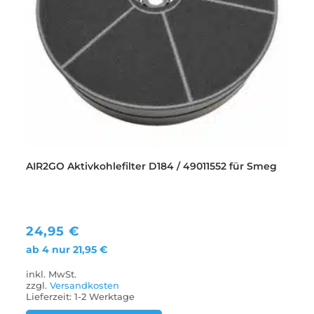
AIR2GO Aktivkohlefilter D184 / 49011552 für Smeg
24,95
€
ab 4 nur
21,95
€
inkl. MwSt.
zzgl.
Versandkosten
Lieferzeit:
1-2 Werktage