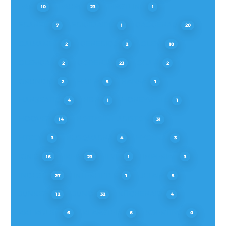
FAR
FAURE
FIRSTLINE
10
23
1
FRANKE
FRIGIDAIRE
GAGGENAU
7
1
20
GALVAMET
GENERICO
GLEM
2
2
10
GLEMGAS
GORENJE
GRAM
2
23
2
GRUNDIG
HAIER
HANSA
2
5
1
HANSEATIC
HBH
HONEYWELL
4
1
1
HOOVER
HOTPOINT-ARISTON
14
31
HTECH
HUSQVARNA
HYGENA
3
4
3
IGNIS
IKEA
ILVE
IMPERIAL
16
23
1
3
INDESIT
INTERFILTER
JETAIR
27
1
5
JUNKER
JUNO
KITCHENAID
12
32
4
KKT KOLBE
KLARSTEIN
KOERTING
6
6
0