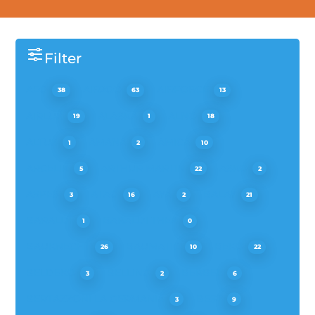
Filter
AEG
AIR2GO
AIRFORCE
38
63
13
AIRLUX
ALASKA
ALNO
19
1
18
ALTUS
AMANA
AMICA
1
2
10
ARCELIK
ARTHUR MARTIN
ASKO
5
22
2
ASPES
ATAG
AYA
BALAY
3
16
2
21
BARALDI
BARALDI THEA
1
0
BAUKNECHT
BAUMATIC
BEKO
26
10
22
BELDEKO
BELLING
BERBEL
3
2
6
BERTAZZONI LA GERMANIA
BEST
3
9