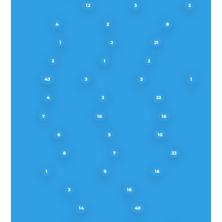
KÜPPERSBUSCH
LADEN
LAMONA
12
3
2
LEISURE
LENOXX
M-SYSTEM
4
2
8
MAX FIRE
MAYTAG
MIELE
1
2
21
MIOGO
MOFFAT
MORA
3
1
2
NEFF
NEG
NEUTRAL
NODOR
43
3
3
1
NOVY
ORANIER
PELGRIM
4
3
22
PKM
PRIVILEG
PROGRESS
7
16
16
PROLINE
QUELLE
REFSTA
6
5
10
RESPEKTA
ROBLIN
ROSIERES
8
7
23
SABA
SAMSUNG
SAUTER
1
9
16
SCHNEIDER
SCHOLTES
3
16
SEPPELFRICKE
SIEMENS
14
49