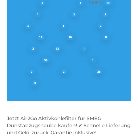
SIGNATURE
SILVERLINE
SMEG
2
1
19
SOGELUX
SOLITAIRE
STOVES
1
2
1
TEKA
TERMIKEL
THOMSON
5
1
2
TURBOAIR
V-ZUG
VALBERG
19
10
8
VESTEL
VIVA
VOSS
3
13
1
WHIRLPOOL
WOLKENSTEIN
36
1
WPRO
ZANKER
ZANUSSI
7
21
35
ZOPPAS
5
Jetzt Air2Go Aktivkohlefilter für SMEG
Dunstabzugshaube kaufen! ✔ Schnelle Lieferung
und Geld-zurück-Garantie inklusive!