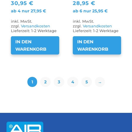
30,95
€
28,95
€
ab 4 nur
27,95
€
ab 6 nur
25,95
€
inkl. MwSt.
inkl. MwSt.
zzgl.
Versandkosten
zzgl.
Versandkosten
Lieferzeit:
1-2 Werktage
Lieferzeit:
1-2 Werktage
IN DEN
IN DEN
WARENKORB
WARENKORB
1
2
3
4
5
→