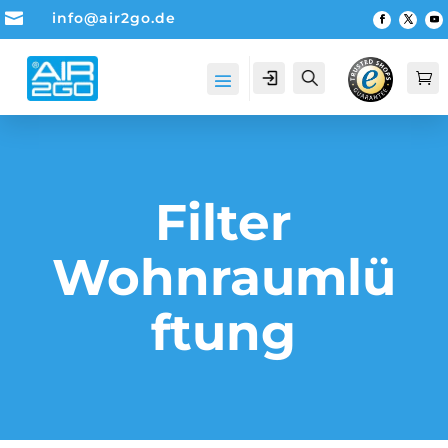

info@air2go.de
Account
Suche

Filter
Wohnraumlü
ftung