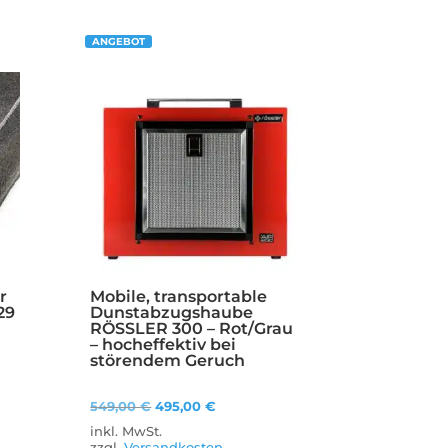
ANGEBOT
r
Mobile, transportable
29
Dunstabzugshaube
RÖSSLER 300 – Rot/Grau
– hocheffektiv bei
störendem Geruch
Ursprünglicher
Aktueller
549,00
€
495,00
€
Preis
Preis
inkl. MwSt.
zzgl.
Versandkosten