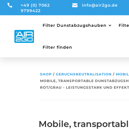

+49 (0) 7062

info@air2go.de
9799422
Filter Dunstabzugshauben
Fil
Filter finden
SHOP
/
GERUCHSNEUTRALISATION
/
MOBI
MOBILE, TRANSPORTABLE DUNSTABZUGSH
ROT/GRAU – LEISTUNGSSTARK UND EFFEKT
Mobile, transportab