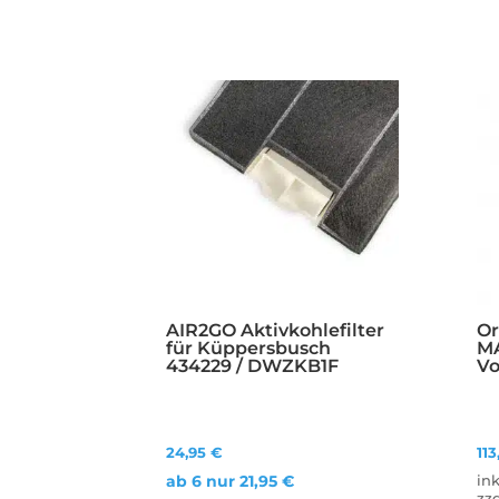
AIR2GO Aktivkohlefilter
Or
für Küppersbusch
M
434229 / DWZKB1F
Vo
24,95
€
11
ab 6 nur
21,95
€
in
zz