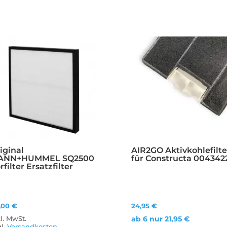
iginal
AIR2GO Aktivkohlefilte
ANN+HUMMEL SQ2500
für Constructa 004342
rfilter Ersatzfilter
3,00
€
24,95
€
ab 6 nur
21,95
€
kl. MwSt.
gl.
Versandkosten