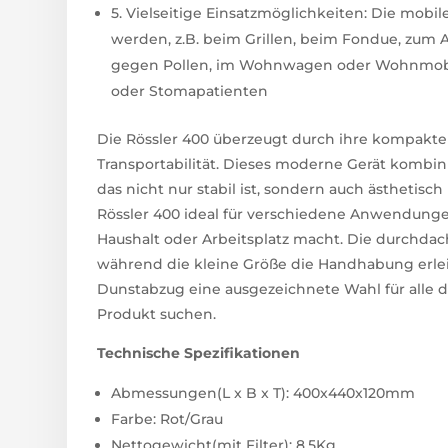
5. Vielseitige Einsatzmöglichkeiten: Die mob
werden, z.B. beim Grillen, beim Fondue, zum
gegen Pollen, im Wohnwagen oder Wohnmobil
oder Stomapatienten
Die Rössler 400 überzeugt durch ihre kompak
Transportabilität. Dieses moderne Gerät kombin
das nicht nur stabil ist, sondern auch ästhetisch
Rössler 400 ideal für verschiedene Anwendungen
Haushalt oder Arbeitsplatz macht. Die durchdac
während die kleine Größe die Handhabung erleic
Dunstabzug eine ausgezeichnete Wahl für alle dar,
Produkt suchen.
Technische Spezifikationen
Abmessungen(L x B x T): 400x440x120mm
Farbe: Rot/Grau
Nettogewicht(mit Filter): 8,5Kg