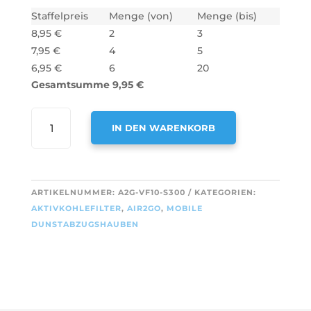
Staffelpreis
Menge (von)
Menge (bis)
8,95
€
2
3
7,95
€
4
5
6,95
€
6
20
Gesamtsumme
9,95
€
VORFILTER
IN DEN WARENKORB
/
FETTFILTER
A
FÜR
L
MOBILE
T
ARTIKELNUMMER:
A2G-VF10-S300
KATEGORIEN:
DUNSTABZUGSHAUBE
E
AKTIVKOHLEFILTER
,
AIR2GO
,
MOBILE
RÖSSLER
R
DUNSTABZUGSHAUBEN
300
N
(10
A
STÜCK)
T
MENGE
I
V