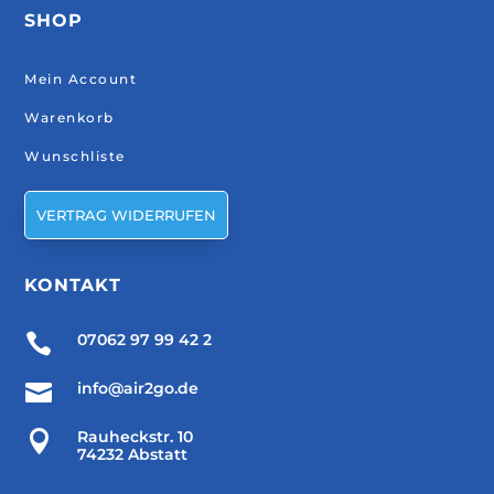
SHOP
Mein Account
Warenkorb
Wunschliste
VERTRAG WIDERRUFEN
KONTAKT

07062 97 99 42 2

info@air2go.de

Rauheckstr. 10
74232 Abstatt