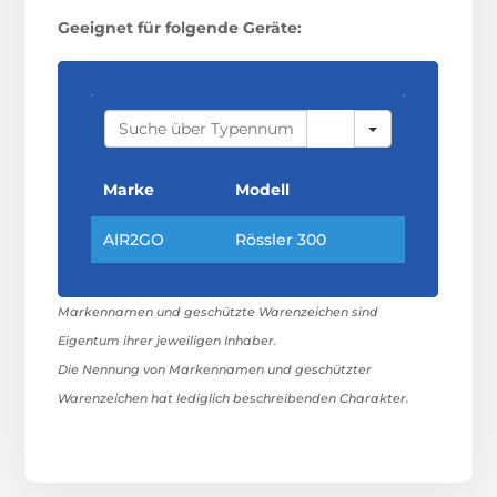
Geeignet für folgende Geräte:
S
E
A
R
C
Marke
Modell
H
AIR2GO
Rössler 300
Markennamen und geschützte Warenzeichen sind
Eigentum ihrer jeweiligen Inhaber.
Die Nennung von Markennamen und geschützter
Warenzeichen hat lediglich beschreibenden Charakter.