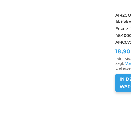
AIR2G
Aktivko
Ersatz 
484000
AMC072
18,9
inkl. Mw
zzgl.
Ve
Lieferze
IN D
WAR