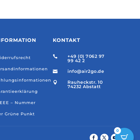
NFORMATION
KONTAKT
+49 (0) 7062 97

derrufsrecht
99 42 2
rsandinformationen
info@air2go.de

hlungsinformationen
Rauheckstr. 10

74232 Abstatt
rantieerklärung
EEE – Nummer
r Grüne Punkt
0