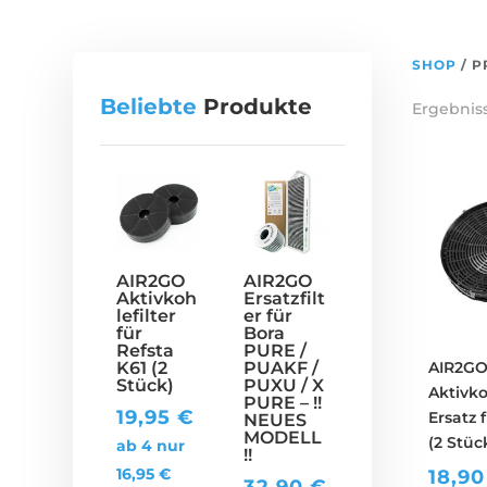
SHOP
/ P
Beliebte
Produkte
Ergebniss
AIR2GO
AIR2GO
Aktivkoh
Ersatzfilt
lefilter
er für
für
Bora
Refsta
PURE /
K61 (2
PUAKF /
AIR2G
Stück)
PUXU / X
Aktivko
PURE – !!
19,95
€
Ersatz 
NEUES
MODELL
(2 Stüc
ab 4 nur
!!
16,95
€
18,9
32,90
€