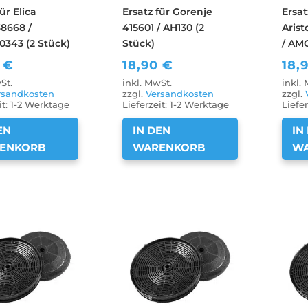
ür Elica
Ersatz für Gorenje
Ersat
8668 /
415601 / AH130 (2
Aris
0343 (2 Stück)
Stück)
/ AMC
0
€
18,90
€
18,
St.
inkl. MwSt.
inkl.
rsandkosten
zzgl.
Versandkosten
zzgl.
it:
1-2 Werktage
Lieferzeit:
1-2 Werktage
Liefer
EN
IN DEN
IN
ENKORB
WARENKORB
W