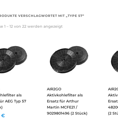
RODUKTE VERSCHLAGWORTET MIT „TYPE 57“
e 1 – 12 von 22 werden angezeigt
O
AIR2GO
AIR2
hlefilter als
Aktivkohlefilter als
Aktiv
für AEG Typ 57
Ersatz für Arthur
Ersa
k)
Martin MCFE21 /
4820
9029801496 (2 Stück)
(2 St
0
€