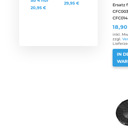
ab 4 nur
29,95
€
Ersatz f
20,95
€
CFC003
CFC014
18,9
inkl. Mw
zzgl.
Ve
Lieferze
IN D
WAR