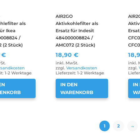
O
AIR2GO
AIR2
hlefilter als
Aktivkohlefilter als
Aktiv
für Ikea
Ersatz für Indesit
Ersat
008824 /
484000008824 /
CFC0
 (2 Stück)
AMC072 (2 Stück)
CFC0
0
€
18,90
€
18,
St.
inkl. MwSt.
inkl.
rsandkosten
zzgl.
Versandkosten
zzgl.
it:
1-2 Werktage
Lieferzeit:
1-2 Werktage
Liefer
EN
IN DEN
IN
ENKORB
WARENKORB
W
1
2
→