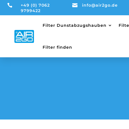

+49 (0) 7062

info@air2go.de
9799422
Filter Dunstabzugshauben
Fil
Filter finden