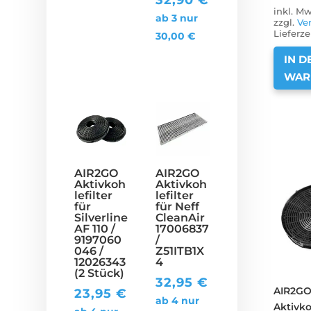
inkl. Mw
ab 3 nur
zzgl.
Ve
Lieferze
30,00
€
IN D
WAR
AIR2GO
AIR2GO
Aktivkoh
Aktivkoh
lefilter
lefilter
für
für Neff
Silverline
CleanAir
AF 110 /
17006837
9197060
/
046 /
Z51ITB1X
12026343
4
(2 Stück)
32,95
€
AIR2G
23,95
€
ab 4 nur
Aktivko