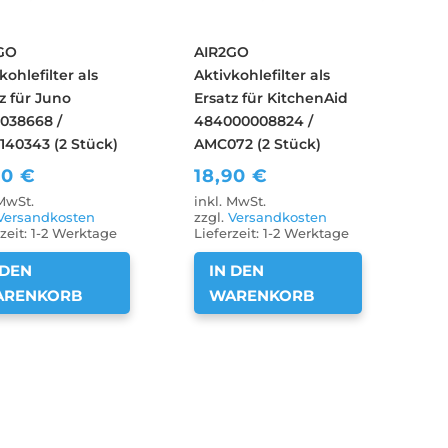
GO
AIR2GO
kohlefilter als
Aktivkohlefilter als
z für Juno
Ersatz für KitchenAid
038668 /
484000008824 /
140343 (2 Stück)
AMC072 (2 Stück)
90
€
18,90
€
 MwSt.
inkl. MwSt.
Versandkosten
zzgl.
Versandkosten
zeit:
1-2 Werktage
Lieferzeit:
1-2 Werktage
 DEN
IN DEN
ARENKORB
WARENKORB