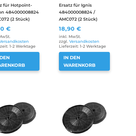
z für Hotpoint-
Ersatz für Ignis
ton 484000008824
484000008824 /
072 (2 Stück)
AMC072 (2 Stück)
90
€
18,90
€
 MwSt.
inkl. MwSt.
Versandkosten
zzgl.
Versandkosten
zeit:
1-2 Werktage
Lieferzeit:
1-2 Werktage
 DEN
IN DEN
ARENKORB
WARENKORB