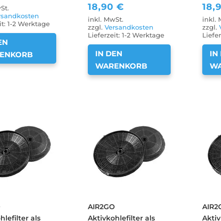
18,90
€
18,
St.
rsandkosten
inkl. MwSt.
inkl.
it:
1-2 Werktage
zzgl.
Versandkosten
zzgl.
Lieferzeit:
1-2 Werktage
Liefer
EN
IN DEN
IN
ENKORB
WARENKORB
W
O
AIR2GO
AIR2
hlefilter als
Aktivkohlefilter als
Aktiv