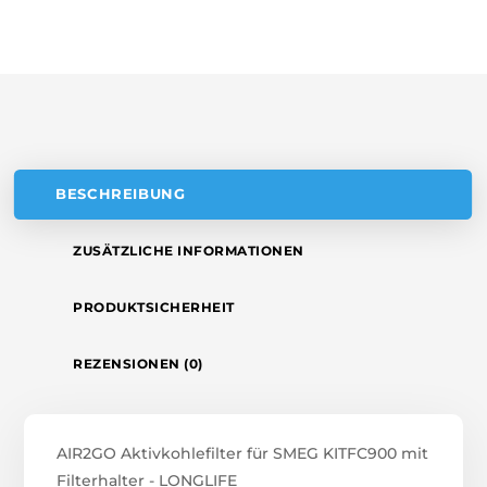
A
MENGE
T
I
V
E
:
BESCHREIBUNG
ZUSÄTZLICHE INFORMATIONEN
PRODUKTSICHERHEIT
REZENSIONEN (0)
AIR2GO Aktivkohlefilter für SMEG KITFC900 mit
Filterhalter - LONGLIFE