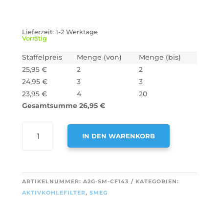
Lieferzeit:
1-2 Werktage
Vorrätig
Staffelpreis
Menge (von)
Menge (bis)
25,95
€
2
2
24,95
€
3
3
23,95
€
4
20
Gesamtsumme
26,95
€
AIR2GO
IN DEN WARENKORB
AKTIVKOHLEFILTER
FÜR
A
SMEG
L
KITFC900
T
ARTIKELNUMMER:
A2G-SM-CF143
KATEGORIEN:
MIT
E
AKTIVKOHLEFILTER
,
SMEG
FILTERHALTER
R
-
N
LONGLIFE