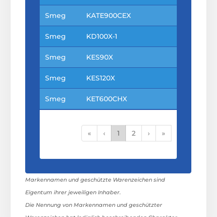
Smeg
KATE900CEX
Smeg
KD100X-1
Smeg
KES90X
Smeg
KES120X
Smeg
KET600CHX
«
‹
1
2
›
»
Markennamen und geschützte Warenzeichen sind
Eigentum ihrer jeweiligen Inhaber.
Die Nennung von Markennamen und geschützter