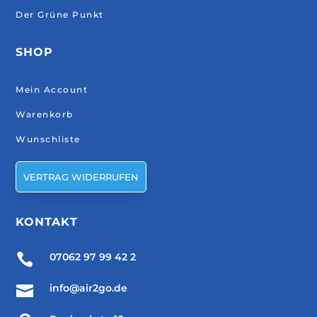
Der Grüne Punkt
SHOP
Mein Account
Warenkorb
Wunschliste
VERTRAG WIDERRUFEN
KONTAKT

07062 97 99 42 2

info@air2go.de