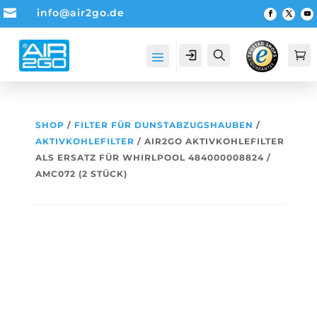

info@air2go.de
Account
Suche

SHOP
/
FILTER FÜR DUNSTABZUGSHAUBEN
/
AKTIVKOHLEFILTER
/ AIR2GO AKTIVKOHLEFILTER
ALS ERSATZ FÜR WHIRLPOOL 484000008824 /
AMC072 (2 STÜCK)