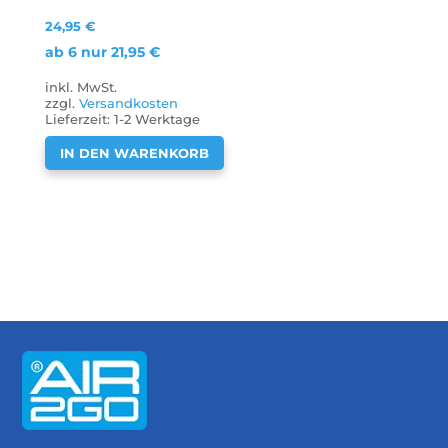
24,95
€
ab 6 nur
21,95
€
inkl. MwSt.
zzgl.
Versandkosten
Lieferzeit:
1-2 Werktage
IN DEN WARENKORB