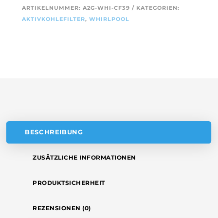
T
ARTIKELNUMMER:
A2G-WHI-CF39
KATEGORIEN:
WHIRLPOOL
E
AKTIVKOHLEFILTER
,
WHIRLPOOL
484000008824
R
/
N
AMC072
A
(2
T
STÜCK)
MENGE
I
V
E
:
BESCHREIBUNG
ZUSÄTZLICHE INFORMATIONEN
PRODUKTSICHERHEIT
REZENSIONEN (0)