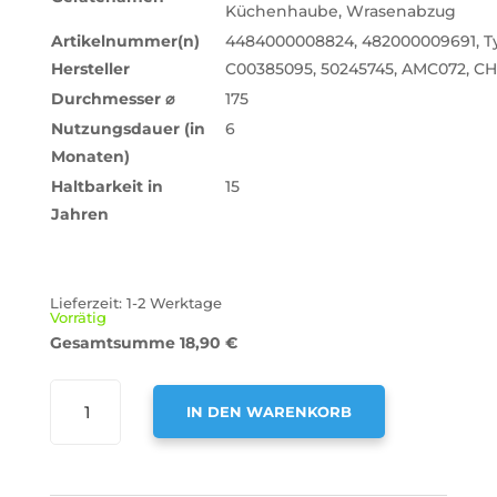
Küchenhaube, Wrasenabzug
Artikelnummer(n)
4484000008824, 482000009691, Ty
Hersteller
C00385095, 50245745, AMC072, C
Durchmesser
⌀
175
Nutzungsdauer (in
6
Monaten)
Haltbarkeit in
15
Jahren
Lieferzeit:
1-2 Werktage
Vorrätig
Gesamtsumme
18,90
€
AIR2GO
IN DEN WARENKORB
AKTIVKOHLEFILTER
ALS
A
ERSATZ
L
FÜR