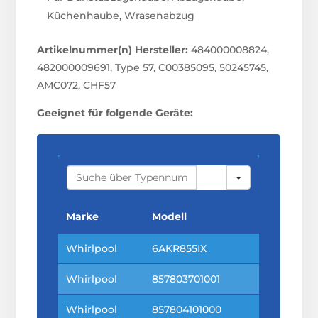
Küchenhaube, Wrasenabzug
Artikelnummer(n) Hersteller:
484000008824,
482000009691, Type 57, C00385095, 50245745,
AMC072, CHF57
Geeignet für folgende Geräte:
S
E
A
R
C
Marke
Modell
H
Whirlpool
6AKR855IX
Whirlpool
857803701001
Whirlpool
857804101000