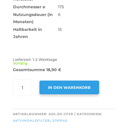
Durchmesser
⌀
175
Nutzungsdauer (in
6
Monaten)
Haltbarkeit in
15
Jahren
Lieferzeit:
1-2 Werktage
Vorrätig
Gesamtsumme
18,90
€
AIR2GO
IN DEN WARENKORB
AKTIVKOHLEFILTER
ALS
A
ERSATZ
L
FÜR
T
ARTIKELNUMMER:
A2G-ZO-CF39
KATEGORIEN:
ZOPPAS
E
AKTIVKOHLEFILTER
,
ZOPPAS
TYP
R
57