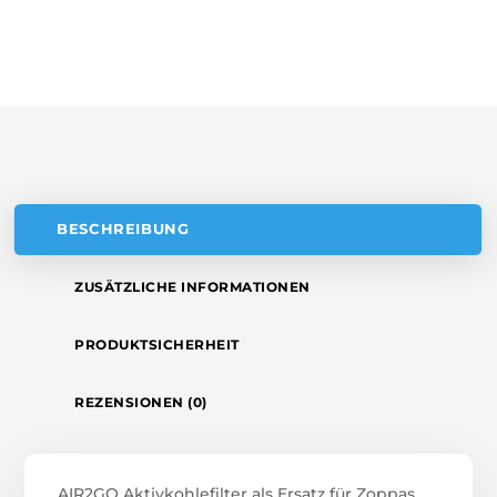
N
(2
A
STÜCK)
T
MENGE
I
V
E
:
BESCHREIBUNG
ZUSÄTZLICHE INFORMATIONEN
PRODUKTSICHERHEIT
REZENSIONEN (0)
AIR2GO Aktivkohlefilter als Ersatz für Zoppas