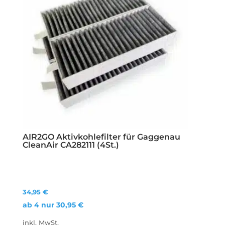
AIR2GO Aktivkohlefilter für Gaggenau
CleanAir CA282111 (4St.)
34,95
€
ab 4 nur
30,95
€
inkl. MwSt.