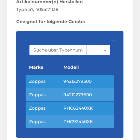
Artikelnummer(n) Hersteller:
Type 57, 4055171138
Geeignet für folgende Geräte:
S
E
A
R
C
Marke
Modell
H
Zoppas
94212279500
Zoppas
94212279600
Zoppas
PHC62440XK
Zoppas
PHC92440XK