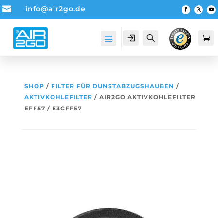

info@air2go.de
Account
Suche

SHOP
/
FILTER FÜR DUNSTABZUGSHAUBEN
/
AKTIVKOHLEFILTER
/ AIR2GO AKTIVKOHLEFILTER
EFF57 / E3CFF57