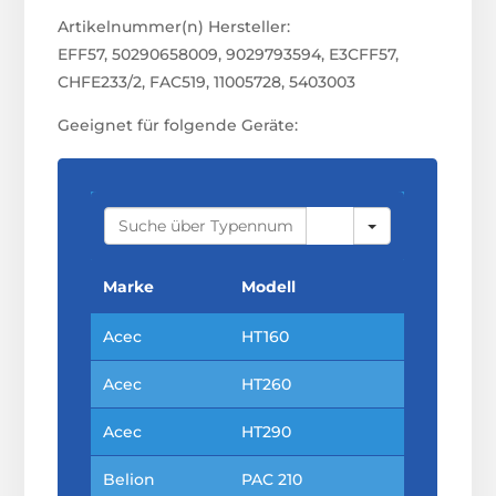
Artikelnummer(n) Hersteller:
EFF57, 50290658009, 9029793594, E3CFF57,
CHFE233/2, FAC519, 11005728, 5403003
Geeignet für folgende Geräte:
S
E
A
R
C
Marke
Modell
H
Acec
HT160
Acec
HT260
Acec
HT290
Belion
PAC 210