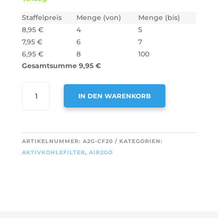
Staffelpreis
Menge (von)
Menge (bis)
8,95
€
4
5
7,95
€
6
7
6,95
€
8
100
Gesamtsumme
9,95
€
AIR2GO
IN DEN WARENKORB
AKTIVKOHLEFILTER
EFF57
A
/
L
E3CFF57
T
ARTIKELNUMMER:
A2G-CF20
KATEGORIEN:
MENGE
E
AKTIVKOHLEFILTER
,
AIR2GO
R
N
A
T
I