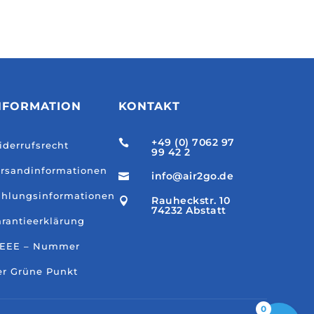
NFORMATION
KONTAKT
+49 (0) 7062 97

derrufsrecht
99 42 2
rsandinformationen
info@air2go.de

hlungsinformationen
Rauheckstr. 10

74232 Abstatt
rantieerklärung
EEE – Nummer
r Grüne Punkt
0