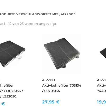
RODUKTE VERSCHLAGWORTET MIT „AIR2GO“
e 1 – 12 von 23 werden angezeigt
O
AIR2GO
AIR2
hlefilter
Aktivkohlefilter 703134
Aktiv
7 / DHZ5136 /
/ 00703134
7440
 / LZ52050
27,95
€
19,
5
€