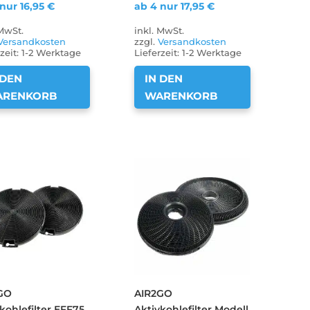
 nur
16,95
€
ab 4 nur
17,95
€
 MwSt.
inkl. MwSt.
Versandkosten
zzgl.
Versandkosten
zeit:
1-2 Werktage
Lieferzeit:
1-2 Werktage
 DEN
IN DEN
ARENKORB
WARENKORB
GO
AIR2GO
kohlefilter EFF75
Aktivkohlefilter Modell