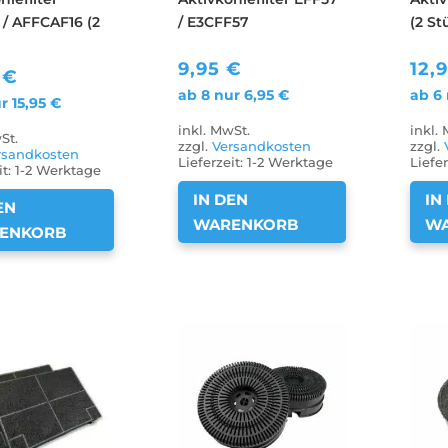
/ AFFCAF16 (2
/ E3CFF57
(2 St
9,95
€
12,
5
€
ab 8 nur
6,95
€
ab 6
ur
15,95
€
inkl. MwSt.
inkl.
St.
zzgl.
Versandkosten
zzgl.
rsandkosten
Lieferzeit:
1-2 Werktage
Liefer
it:
1-2 Werktage
IN DEN
IN
EN
WARENKORB
W
ENKORB