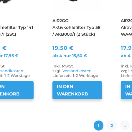
O
AIR2GO
AIR2
hlefilter Typ 141
Aktivkohlefilter Typ 58
Aktiv
/1 (2St.)
/ AKB000/1 (2 Stück)
WA48
0
€
19,50
€
17,
ur
17,95
€
ab 4 nur
15,50
€
ab 4
St.
inkl. MwSt.
inkl.
rsandkosten
zzgl.
Versandkosten
zzgl.
it:
1-2 Werktage
Lieferzeit:
1-2 Werktage
Liefer
EN
IN DEN
IN
ENKORB
WARENKORB
W
1
2
→