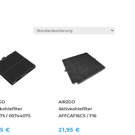
GO
AIR2GO
kohlefilter
Aktivkohlefilter
75 / 00744075
AFFCAF16CS / F16
95
€
21,95
€