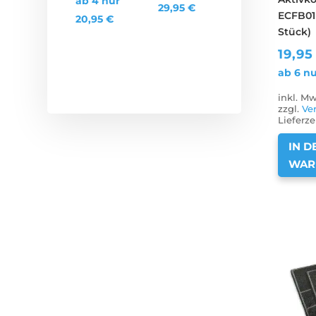
ab 4 nur
29,95
€
ECFB01 
20,95
€
Stück)
19,9
ab 6 n
inkl. Mw
zzgl.
Ve
Lieferze
IN D
WAR