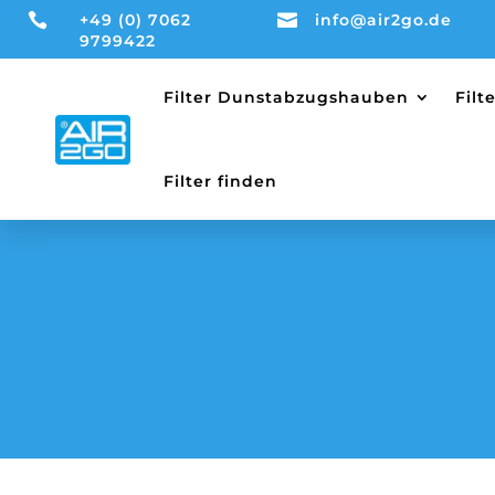

+49 (0) 7062

info@air2go.de
9799422
Filter Dunstabzugshauben
Fil
Filter finden