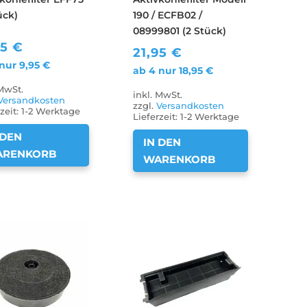
ück)
190 / ECFB02 /
08999801 (2 Stück)
95
€
21,95
€
 nur
9,95
€
ab 4 nur
18,95
€
 MwSt.
inkl. MwSt.
Versandkosten
zzgl.
Versandkosten
zeit:
1-2 Werktage
Lieferzeit:
1-2 Werktage
 DEN
IN DEN
ARENKORB
WARENKORB