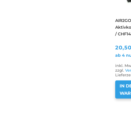
AIR2G
Aktivko
/ CHF141
20,5
ab 4 n
inkl. Mw
zzgl.
Ve
Lieferze
IN D
WAR