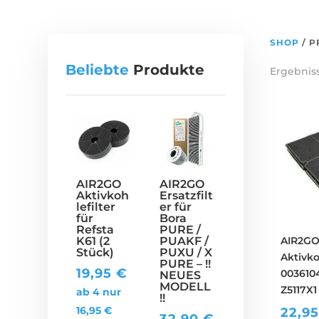
SHOP
/ P
Beliebte
Produkte
Ergebniss
AIR2GO
AIR2GO
Aktivkoh
Ersatzfilt
lefilter
er für
für
Bora
Refsta
PURE /
K61 (2
PUAKF /
AIR2G
Stück)
PUXU / X
Aktivko
PURE – !!
19,95
€
0036104
NEUES
MODELL
Z5117X1
ab 4 nur
!!
16,95
€
22,9
32,90
€