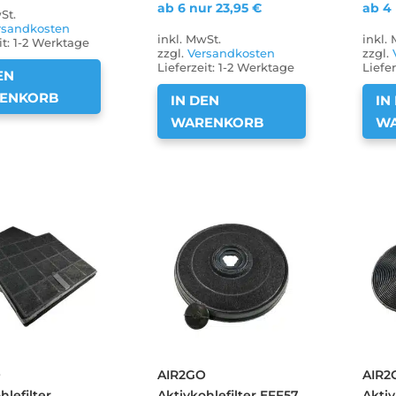
ab 6 nur
23,95
€
ab 4
St.
rsandkosten
inkl. MwSt.
inkl.
it:
1-2 Werktage
zzgl.
Versandkosten
zzgl.
Lieferzeit:
1-2 Werktage
Liefer
EN
ENKORB
IN DEN
IN
WARENKORB
W
O
AIR2GO
AIR2
hlefilter
Aktivkohlefilter EFF57
Aktiv