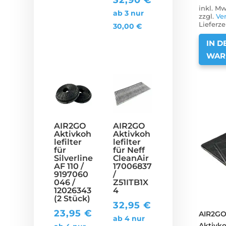
inkl. Mw
ab 3 nur
zzgl.
Ve
Lieferze
30,00
€
IN D
WAR
AIR2GO
AIR2GO
Aktivkoh
Aktivkoh
lefilter
lefilter
für
für Neff
Silverline
CleanAir
AF 110 /
17006837
9197060
/
046 /
Z51ITB1X
12026343
4
(2 Stück)
32,95
€
23,95
€
AIR2G
ab 4 nur
Aktivko