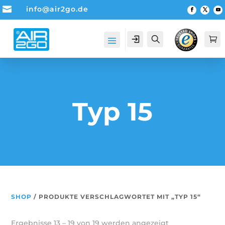

info@air2go.de
Account
Suche

Typ 15
SHOP
/ PRODUKTE VERSCHLAGWORTET MIT „TYP 15“
Ergebnisse 13 – 19 von 19 werden angezeigt