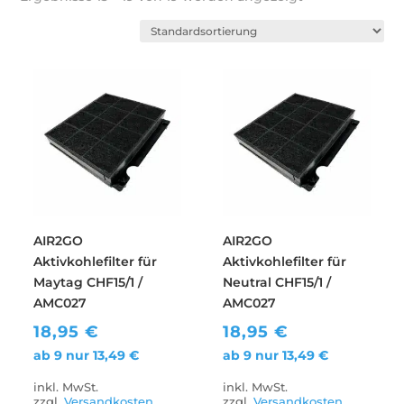
AIR2GO
AIR2GO
Aktivkohlefilter für
Aktivkohlefilter für
Maytag CHF15/1 /
Neutral CHF15/1 /
AMC027
AMC027
18,95
€
18,95
€
ab 9 nur
13,49
€
ab 9 nur
13,49
€
inkl. MwSt.
inkl. MwSt.
zzgl.
Versandkosten
zzgl.
Versandkosten