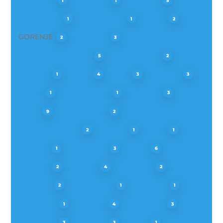
1
1
5
FRIGIDAIRE
GAGGENAU
GLEM
1
1
2
GORENJE
HOOVER
2
3
HOTPOINT-ARISTON
HUSQVARNA
5
2
HYGENA
IGNIS
IKEA
INDESIT
1
4
3
3
JETAIR
JOHN LEWIS
JUNKER
1
1
3
JUNO
KITCHENAID
9
2
KÜPPERSBUSCH
LADEN
LYNX
2
1
1
MAYTAG
MEPAMSA
NEFF
1
3
6
NEUTRO
PITSOS
PRIVILEG
2
4
2
PROFILO
PROGRESS
PROLINE
2
1
1
RESPEKTA
ROBLIN
ROSIÈRES
1
4
3
SAMSUNG
SAUTER
SAVO
3
3
1