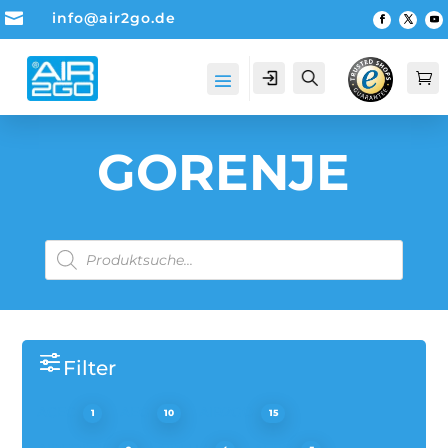

info@air2go.de
Account
Suche

GORENJE
PRODUCTS
SEARCH
Filter
ACEC
AEG
AIR2GO
1
10
15