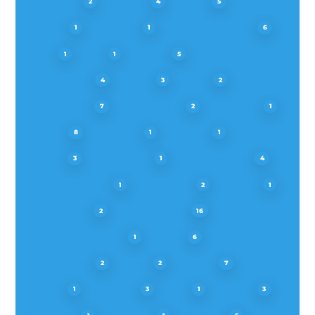
AIRFORCE
AIRLUX
ALNO
2
4
5
AMANA
ARCELIK
ARTHUR MARTIN
1
1
6
ATAG
AYA
BALAY
1
1
5
BAUKNECHT
BEKO
BEST
4
3
2
BLAUPUNKT
BLOMBERG
BLUESKY
7
2
1
BOSCH
BRANDT
BROAN
8
1
1
CANDY
CLIMADIFF
CONSTRUCTA
3
1
4
COOKE & LEWIS
CORBERO
CREDA
1
2
1
DEDIETRICH
ELECTROLUX
2
16
ELEKTRA BREGENZ
ELICA
1
6
ESSENTIEL B
ETNA
FABER
2
2
7
FAGOR
FALCON
FAR
FAURE
1
3
1
3
FIRSTLINE
FRANCIA
FRANKE