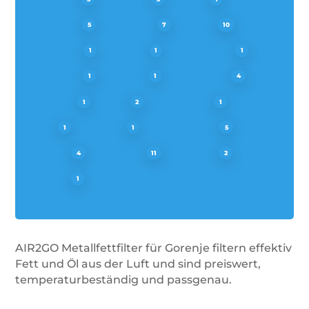
SCHOLTES
SIEMENS
SMEG
5
7
10
SUPERSER
TECNIK
TECNOLAM
1
1
1
THOMSON
TURBO
TURBOAIR
1
1
4
VALBERG
VIVA
VORWERK
1
2
1
VOSS
WESCO
WHIRLPOOL
1
1
5
ZANKER
ZANUSSI
ZELMER
4
11
2
ZOPPAS
1
AIR2GO Metallfettfilter für Gorenje filtern effektiv
Fett und Öl aus der Luft und sind preiswert,
temperaturbeständig und passgenau.