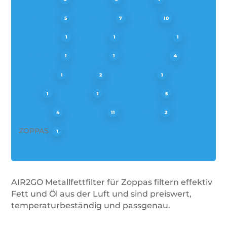
SCHOLTES
SIEMENS
SMEG
5
7
10
SUPERSER
TECNIK
TECNOLAM
1
1
1
THOMSON
TURBO
TURBOAIR
1
1
4
VALBERG
VIVA
VORWERK
1
2
1
VOSS
WESCO
WHIRLPOOL
1
1
5
ZANKER
ZANUSSI
ZELMER
4
11
2
ZOPPAS
1
AIR2GO Metallfettfilter für Zoppas filtern effektiv
Fett und Öl aus der Luft und sind preiswert,
temperaturbeständig und passgenau.