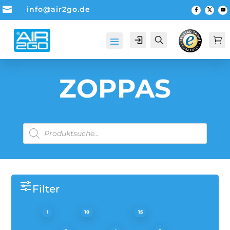

info@air2go.de
Account
Suche

ZOPPAS
PRODUCTS
SEARCH
Filter
ACEC
AEG
AIR2GO
1
10
15