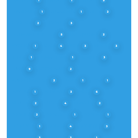
1
1
5
FRIGIDAIRE
GAGGENAU
GLEM
1
1
2
GORENJE
HOOVER
2
3
HOTPOINT-ARISTON
HUSQVARNA
5
2
HYGENA
IGNIS
IKEA
INDESIT
1
4
3
3
JETAIR
JOHN LEWIS
JUNKER
1
1
3
JUNO
KITCHENAID
9
2
KÜPPERSBUSCH
LADEN
LYNX
2
1
1
MAYTAG
MEPAMSA
NEFF
1
3
6
NEUTRO
PITSOS
PRIVILEG
2
4
2
PROFILO
PROGRESS
PROLINE
2
1
1
RESPEKTA
ROBLIN
ROSIÈRES
1
4
3
SAMSUNG
SAUTER
SAVO
3
3
1