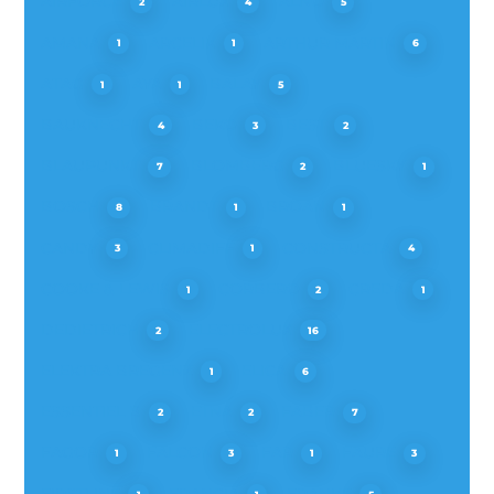
AIRFORCE
AIRLUX
ALNO
2
4
5
AMANA
ARCELIK
ARTHUR MARTIN
1
1
6
ATAG
AYA
BALAY
1
1
5
BAUKNECHT
BEKO
BEST
4
3
2
BLAUPUNKT
BLOMBERG
BLUESKY
7
2
1
BOSCH
BRANDT
BROAN
8
1
1
CANDY
CLIMADIFF
CONSTRUCTA
3
1
4
COOKE & LEWIS
CORBERO
CREDA
1
2
1
DEDIETRICH
ELECTROLUX
2
16
ELEKTRA BREGENZ
ELICA
1
6
ESSENTIEL B
ETNA
FABER
2
2
7
FAGOR
FALCON
FAR
FAURE
1
3
1
3
FIRSTLINE
FRANCIA
FRANKE