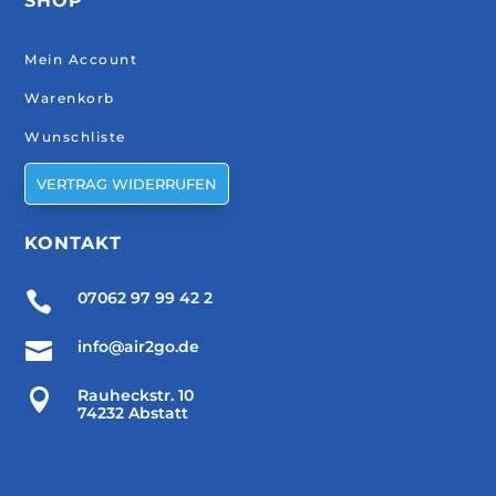
SHOP
Mein Account
Warenkorb
Wunschliste
VERTRAG WIDERRUFEN
KONTAKT

07062 97 99 42 2

info@air2go.de

Rauheckstr. 10
74232 Abstatt