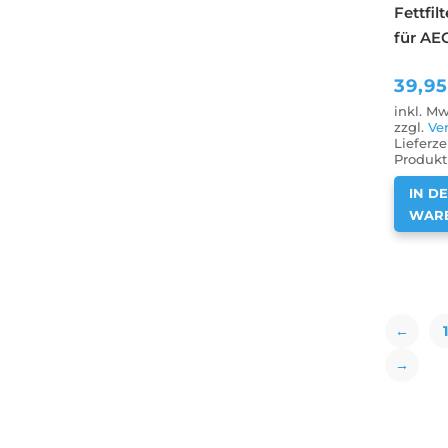
Fettfi
für AE
39,9
inkl. Mw
zzgl.
Ve
Lieferze
Produkt 
IN D
WAR
←
1
→