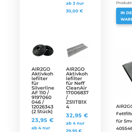
ab 3 nur
Produkt 
30,00
€
IN D
WAR
AIR2GO
AIR2GO
Aktivkoh
Aktivkoh
lefilter
lefilter
für
für Neff
Silverline
CleanAir
AF 110 /
17006837
9197060
/
046 /
Z51ITB1X
AIR2GO
12026343
4
(2 Stück)
Fettfi
32,95
€
23,95
€
für Sm
ab 4 nur
ab 4 nur
40554
29,95
€