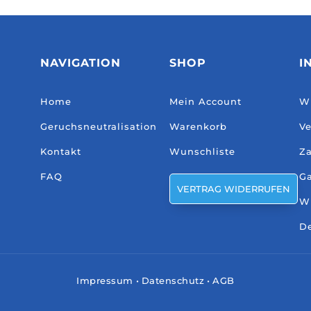
NAVIGATION
SHOP
I
Home
Mein Account
Wi
Geruchsneutralisation
Warenkorb
Ve
Kontakt
Wunschliste
Za
FAQ
Ga
VERTRAG WIDERRUFEN
W
De
Impressum
•
Datenschutz
•
AGB