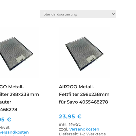
GO Metall-
AIR2GO Metall-
filter 298x238mm
Fettfilter 298x238mm
auter
für Savo 4055468278
468278
23,95
€
95
€
inkl. MwSt.
 MwSt.
zzgl.
Versandkosten
Versandkosten
Lieferzeit:
1-2 Werktage