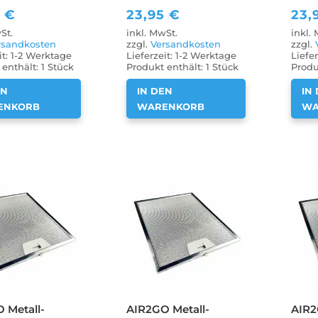
5
€
23,95
€
23,
St.
inkl. MwSt.
inkl.
rsandkosten
zzgl.
Versandkosten
zzgl.
it:
1-2 Werktage
Lieferzeit:
1-2 Werktage
Liefer
enthält: 1
Stück
Produkt enthält: 1
Stück
Produ
EN
IN DEN
IN
ENKORB
WARENKORB
WA
 Metall-
AIR2GO Metall-
AIR2