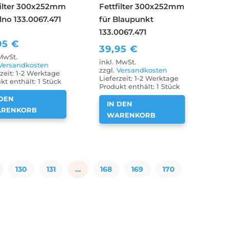
filter 300x252mm
Fettfilter 300x252mm
lno 133.0067.471
für Blaupunkt
133.0067.471
95
€
39,95
€
 MwSt.
inkl. MwSt.
Versandkosten
zzgl.
Versandkosten
zeit:
1-2 Werktage
Lieferzeit:
1-2 Werktage
kt enthält: 1
Stück
Produkt enthält: 1
Stück
 DEN
IN DEN
RENKORB
WARENKORB
130
131
…
168
169
170