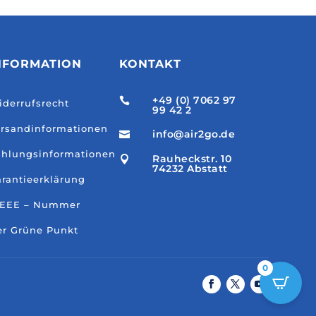
NFORMATION
KONTAKT
+49 (0) 7062 97

derrufsrecht
99 42 2
rsandinformationen
info@air2go.de

hlungsinformationen
Rauheckstr. 10

74232 Abstatt
rantieerklärung
EEE – Nummer
r Grüne Punkt
0