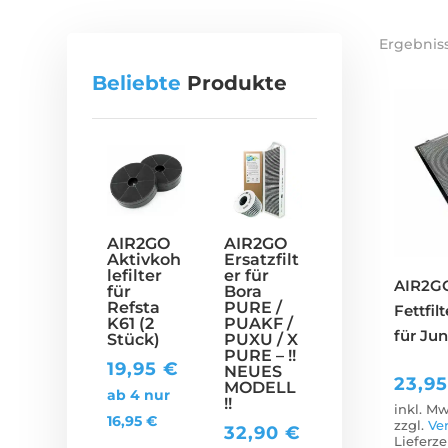
Ergebniss
Beliebte
Produkte
AIR2GO
AIR2GO
Aktivkoh
Ersatzfilt
lefilter
er für
AIR2GO
für
Bora
Refsta
PURE /
Fettfi
K61 (2
PUAKF /
für Ju
Stück)
PUXU / X
PURE – !!
19,95
€
NEUES
23,9
MODELL
ab 4 nur
!!
inkl. Mw
16,95
€
zzgl.
Ve
32,90
€
Lieferze