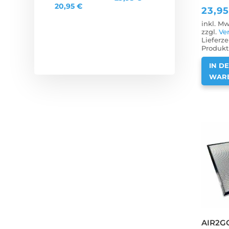
20,95
€
23,9
inkl. Mw
zzgl.
Ve
Lieferze
Produkt 
IN D
WAR
AIR2GO