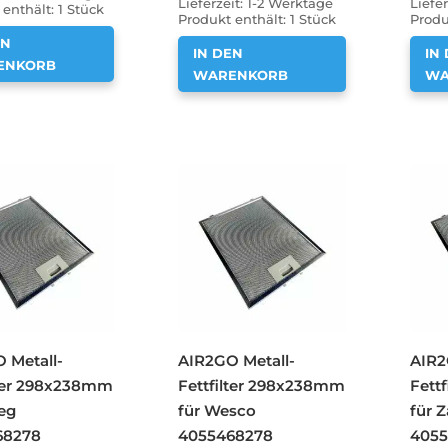
Lieferzeit:
1-2 Werktage
Liefer
enthält: 1
Stück
Produkt enthält: 1
Stück
Produ
EN
IN DEN
IN
ENKORB
WARENKORB
WA
 Metall-
AIR2GO Metall-
AIR2
lter 298x238mm
Fettfilter 298x238mm
Fett
eg
für Wesco
für 
68278
4055468278
4055