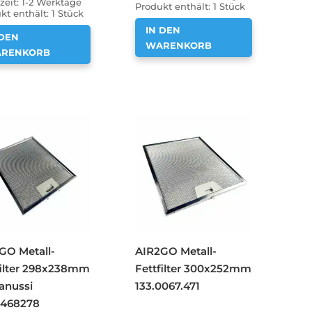
zeit:
1-2 Werktage
Produkt enthält: 1
Stück
kt enthält: 1
Stück
IN DEN
 DEN
WARENKORB
RENKORB
GO Metall-
AIR2GO Metall-
filter 298x238mm
Fettfilter 300x252mm
Zanussi
133.0067.471
468278