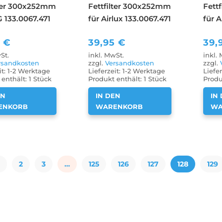
lter 300x252mm
Fettfilter 300x252mm
Fett
G 133.0067.471
für Airlux 133.0067.471
für A
5
€
39,95
€
39,
St.
inkl. MwSt.
inkl.
rsandkosten
zzgl.
Versandkosten
zzgl.
it:
1-2 Werktage
Lieferzeit:
1-2 Werktage
Liefer
enthält: 1
Stück
Produkt enthält: 1
Stück
Produ
EN
IN DEN
IN
ENKORB
WARENKORB
WA
2
3
…
125
126
127
128
129