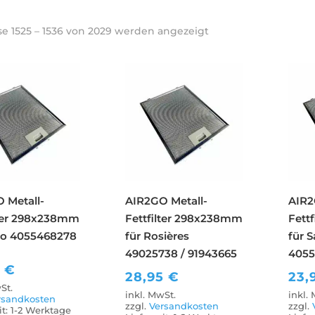
e 1525 – 1536 von 2029 werden angezeigt
 Metall-
AIR2GO Metall-
AIR2
lter 298x238mm
Fettfilter 298x238mm
Fett
no 4055468278
für Rosières
für S
49025738 / 91943665
4055
5
€
28,95
€
23,
St.
inkl. MwSt.
inkl.
rsandkosten
zzgl.
Versandkosten
zzgl.
it:
1-2 Werktage