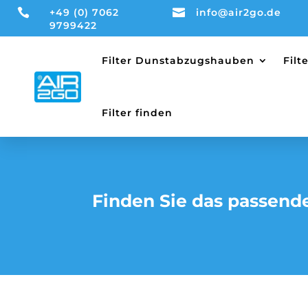

+49 (0) 7062

info@air2go.de
9799422
Filter Dunstabzugshauben
Fil
Filter finden
Finden Sie das passend