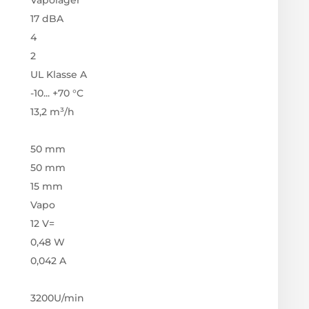
Vapolager
17 dBA
4
2
UL Klasse A
-10... +70 °C
13,2 m³/h
50 mm
50 mm
15 mm
Vapo
12 V=
0,48 W
0,042 A
3200U/min