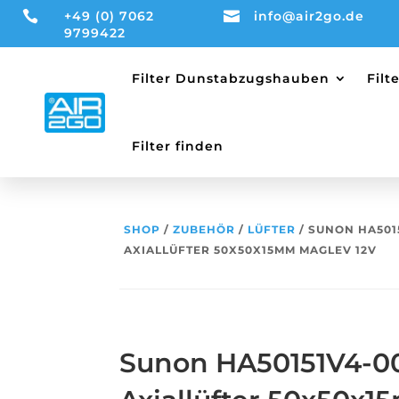

+49 (0) 7062

info@air2go.de
9799422
Filter Dunstabzugshauben
Fil
Filter finden
SHOP
/
ZUBEHÖR
/
LÜFTER
/ SUNON HA501
AXIALLÜFTER 50X50X15MM MAGLEV 12V
Sunon HA50151V4-0