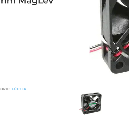
15mm MagLev
ORIE:
LÜFTER