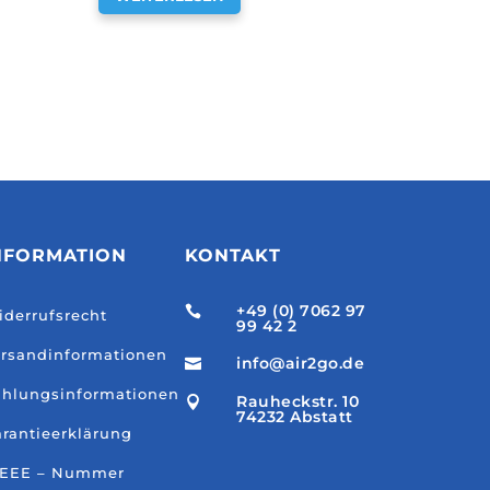
NFORMATION
KONTAKT
+49 (0) 7062 97

derrufsrecht
99 42 2
rsandinformationen
info@air2go.de

hlungsinformationen
Rauheckstr. 10

74232 Abstatt
rantieerklärung
EEE – Nummer