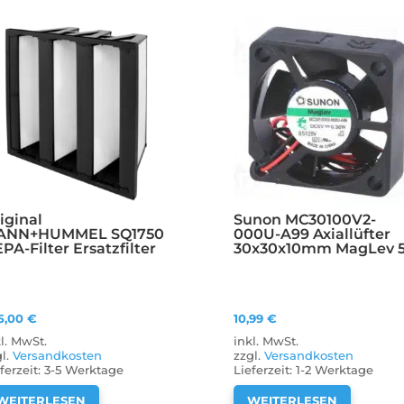
iginal
Sunon MC30100V2-
ANN+HUMMEL SQ1750
000U-A99 Axiallüfter
PA-Filter Ersatzfilter
30x30x10mm MagLev 
5,00
€
10,99
€
kl. MwSt.
inkl. MwSt.
gl.
Versandkosten
zzgl.
Versandkosten
ferzeit:
3-5 Werktage
Lieferzeit:
1-2 Werktage
WEITERLESEN
WEITERLESEN