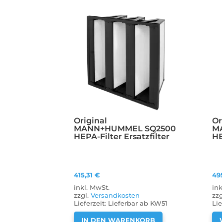
Original
Or
MANN+HUMMEL SQ2500
M
HEPA-Filter Ersatzfilter
HE
415,31
€
49
inkl. MwSt.
in
zzgl.
Versandkosten
zz
Lieferzeit:
Lieferbar ab KW51
Lie
IN DEN WARENKORB