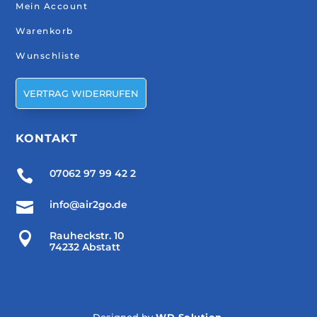
Mein Account
Warenkorb
Wunschliste
VERTRAG WIDERRUFEN
KONTAKT

07062 97 99 42 2

info@air2go.de

Rauheckstr. 10
74232 Abstatt
Designed by
WD Solution
.