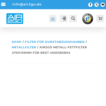

info@air2go.de
Account
Suche

SHOP
/
FILTER FÜR DUNSTABZUGSHAUBEN
/
METALLFILTER
/ AIR2GO METALL-FETTFILTER
470X169MM FÜR BEST 4055380804