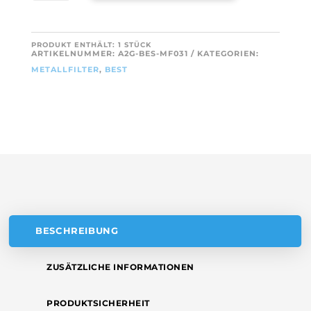
A
470X169MM
L
FÜR
T
PRODUKT ENTHÄLT: 1
STÜCK
BEST
ARTIKELNUMMER:
A2G-BES-MF031
KATEGORIEN:
E
4055380804
METALLFILTER
,
BEST
R
MENGE
N
A
T
I
V
E
:
BESCHREIBUNG
ZUSÄTZLICHE INFORMATIONEN
PRODUKTSICHERHEIT