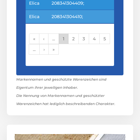
Elica
208341304409;
Elica
208341304410;
«
‹
...
1
2
3
4
5
...
›
»
Markennamen und geschützte Warenzeichen sind
Eigentum ihrer jeweiligen Inhaber.
Die Nennung von Markennamen und geschützter
Warenzeichen hat lediglich beschreibenden Charakter.