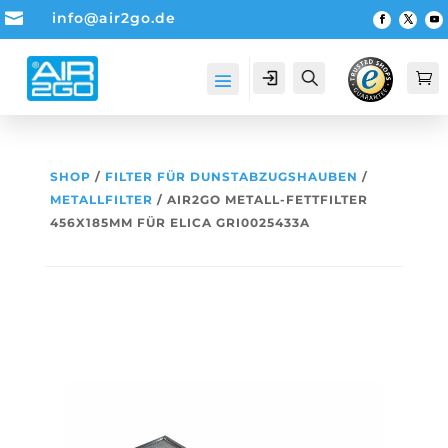

info@air2go.de
Account
Suche

SHOP
/
FILTER FÜR DUNSTABZUGSHAUBEN
/
METALLFILTER
/ AIR2GO METALL-FETTFILTER
456X185MM FÜR ELICA GRI0025433A