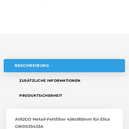
R
MENGE
N
A
T
I
V
E
:
BESCHREIBUNG
ZUSÄTZLICHE INFORMATIONEN
PRODUKTSICHERHEIT
AIR2GO Metall-Fettfilter 456x185mm für Elica
GRI0025433A