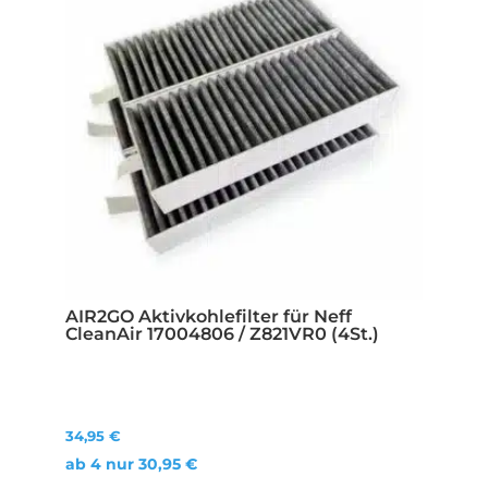
AIR2GO Aktivkohlefilter für Neff
CleanAir 17004806 / Z821VR0 (4St.)
34,95
€
ab 4 nur
30,95
€