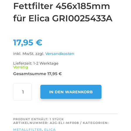
Fettfilter 456x185mm
für Elica GRI0025433A
17,95
€
inkl. MwSt.
zzgl.
Versandkosten
Lieferzeit:
1-2 Werktage
Vorrätig
Gesamtsumme
17,95
€
AIR2GO
IN DEN WARENKORB
METALL-
FETTFILTER
A
456X185MM
L
FÜR
T
PRODUKT ENTHÄLT: 1
STÜCK
ELICA
ARTIKELNUMMER:
A2G-ELI-MF008
KATEGORIEN:
E
GRI0025433A
METALLFILTER
,
ELICA