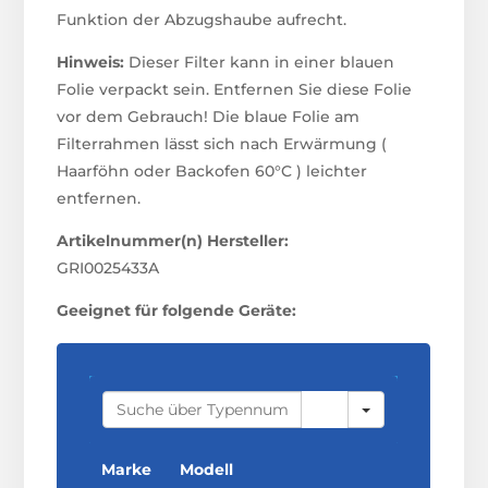
Funktion der Abzugshaube aufrecht.
Hinweis:
Dieser Filter kann in einer blauen
Folie verpackt sein. Entfernen Sie diese Folie
vor dem Gebrauch! Die blaue Folie am
Filterrahmen lässt sich nach Erwärmung (
Haarföhn oder Backofen 60°C ) leichter
entfernen.
Artikelnummer(n) Hersteller:
GRI0025433A
Geeignet für folgende Geräte:
S
E
A
R
C
Marke
Modell
H