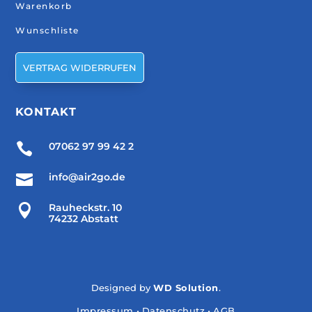
Warenkorb
Wunschliste
VERTRAG WIDERRUFEN
KONTAKT

07062 97 99 42 2

info@air2go.de

Rauheckstr. 10
74232 Abstatt
Designed by
WD Solution
.
Impressum
•
Datenschutz
•
AGB