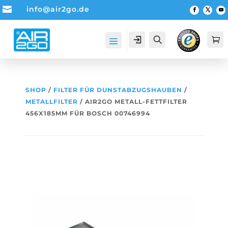

info@air2go.de
Account
Suche

SHOP
/
FILTER FÜR DUNSTABZUGSHAUBEN
/
METALLFILTER
/ AIR2GO METALL-FETTFILTER
456X185MM FÜR BOSCH 00746994