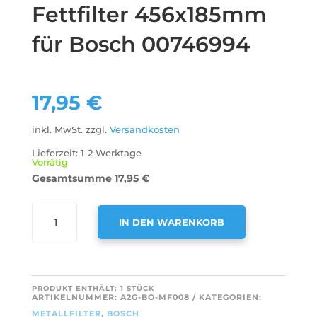
Fettfilter 456x185mm
für Bosch 00746994
17,95
€
inkl. MwSt.
zzgl.
Versandkosten
Lieferzeit:
1-2 Werktage
Vorrätig
Gesamtsumme
17,95
€
AIR2GO
IN DEN WARENKORB
METALL-
FETTFILTER
A
456X185MM
L
FÜR
T
PRODUKT ENTHÄLT: 1
STÜCK
BOSCH
ARTIKELNUMMER:
A2G-BO-MF008
KATEGORIEN:
E
00746994
METALLFILTER
,
BOSCH