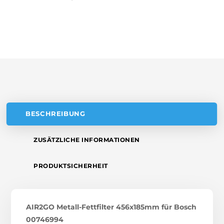
R
MENGE
N
A
T
I
V
E
:
BESCHREIBUNG
ZUSÄTZLICHE INFORMATIONEN
PRODUKTSICHERHEIT
AIR2GO Metall-Fettfilter 456x185mm für Bosch
00746994