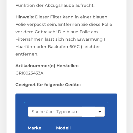
Funktion der Abzugshaube aufrecht.
Hinweis:
Dieser Filter kann in einer blauen
Folie verpackt sein. Entfernen Sie diese Folie
vor dem Gebrauch! Die blaue Folie am
Filterrahmen lässt sich nach Erwärmung (
Haarföhn oder Backofen 60°C ) leichter
entfernen.
Artikelnummer(n) Hersteller:
GRI0025433A
Geeignet für folgende Geräte:
S
E
A
R
C
Marke
Modell
H