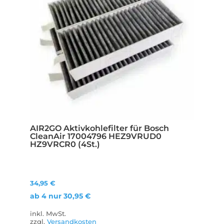
AIR2GO Aktivkohlefilter für Bosch
CleanAir 17004796 HEZ9VRUD0
HZ9VRCR0 (4St.)
34,95
€
ab 4 nur
30,95
€
inkl. MwSt.
zzgl.
Versandkosten