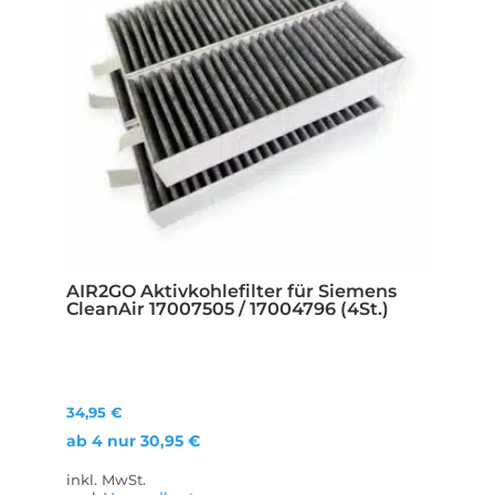
AIR2GO Aktivkohlefilter für Siemens
CleanAir 17007505 / 17004796 (4St.)
34,95
€
ab 4 nur
30,95
€
inkl. MwSt.