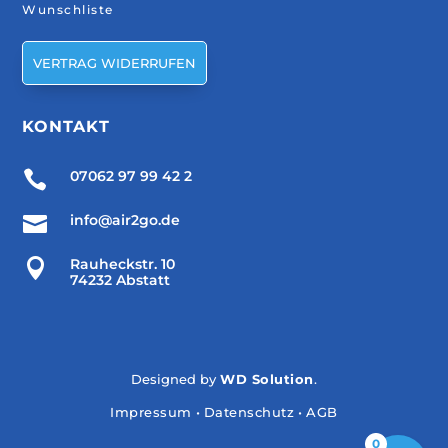
Wunschliste
VERTRAG WIDERRUFEN
KONTAKT

07062 97 99 42 2

info@air2go.de

Rauheckstr. 10
74232 Abstatt
Designed by
WD Solution
.
Impressum
•
Datenschutz
•
AGB
0