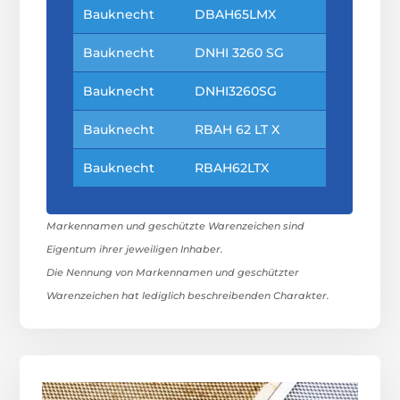
Bauknecht
DBAH65LMX
Bauknecht
DNHI 3260 SG
Bauknecht
DNHI3260SG
Bauknecht
RBAH 62 LT X
Bauknecht
RBAH62LTX
Markennamen und geschützte Warenzeichen sind
Eigentum ihrer jeweiligen Inhaber.
Die Nennung von Markennamen und geschützter
Warenzeichen hat lediglich beschreibenden Charakter.