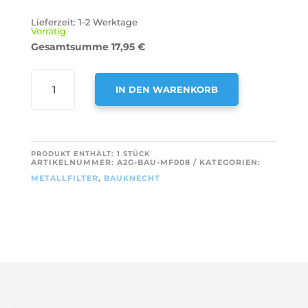
Lieferzeit:
1-2 Werktage
Vorrätig
Gesamtsumme
17,95
€
AIR2GO
IN DEN WARENKORB
METALL-
FETTFILTER
A
456X185MM
L
FÜR
T
PRODUKT ENTHÄLT: 1
STÜCK
BAUKNECHT
ARTIKELNUMMER:
A2G-BAU-MF008
KATEGORIEN:
E
482000009755
METALLFILTER
,
BAUKNECHT
R
/
N
GRI0025433A
A
MENGE
T
I
V
E
: