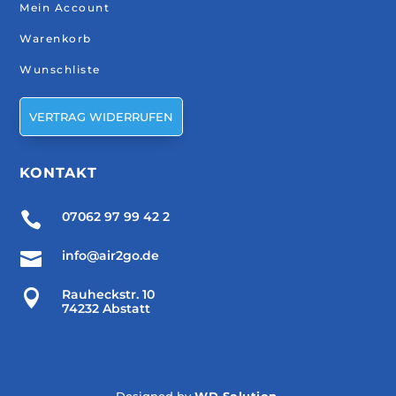
Mein Account
Warenkorb
Wunschliste
VERTRAG WIDERRUFEN
KONTAKT

07062 97 99 42 2

info@air2go.de

Rauheckstr. 10
74232 Abstatt
Designed by
WD Solution
.