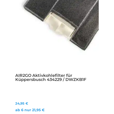
AIR2GO Aktivkohlefilter für
Küppersbusch 434229 / DWZKB1F
24,95
€
ab 6 nur
21,95
€