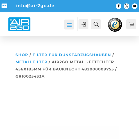

info@air2go.de
Account
Suche

SHOP
/
FILTER FÜR DUNSTABZUGSHAUBEN
/
METALLFILTER
/ AIR2GO METALL-FETTFILTER
456X185MM FÜR BAUKNECHT 482000009755 /
GRI0025433A