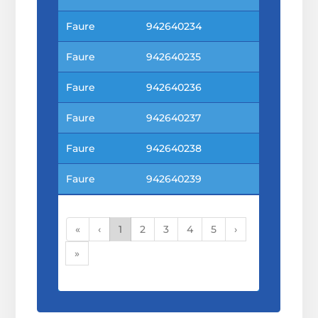
Faure
942640234
Faure
942640235
Faure
942640236
Faure
942640237
Faure
942640238
Faure
942640239
«
‹
1
2
3
4
5
›
»