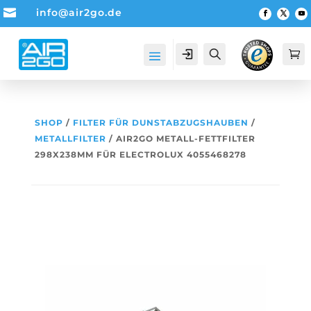

info@air2go.de
Account
Suche

SHOP
/
FILTER FÜR DUNSTABZUGSHAUBEN
/
METALLFILTER
/ AIR2GO METALL-FETTFILTER
298X238MM FÜR ELECTROLUX 4055468278