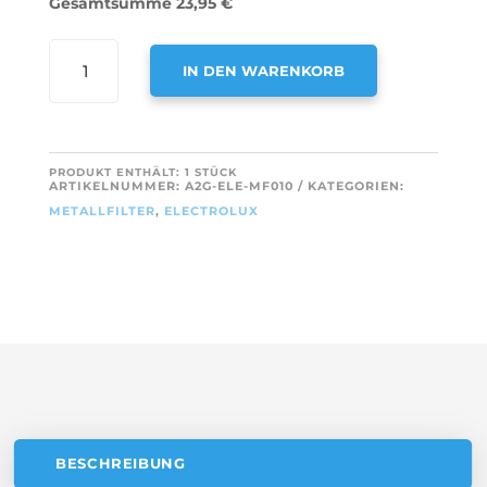
Gesamtsumme
23,95
€
AIR2GO
IN DEN WARENKORB
METALL-
FETTFILTER
A
298X238MM
L
FÜR
T
PRODUKT ENTHÄLT: 1
STÜCK
ELECTROLUX
ARTIKELNUMMER:
A2G-ELE-MF010
KATEGORIEN:
E
4055468278
METALLFILTER
,
ELECTROLUX
R
MENGE
N
A
T
I
V
E
:
BESCHREIBUNG