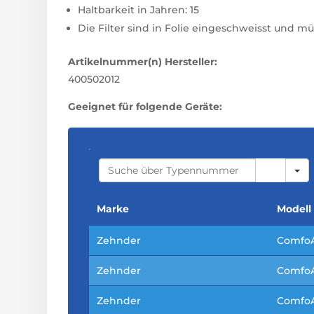
Haltbarkeit in Jahren: 15
Die Filter sind in Folie eingeschweisst und m
Artikelnummer(n) Hersteller:
400502012
Geeignet für folgende Geräte:
S
E
A
R
C
Marke
Modell
H
Zehnder
ComfoA
Zehnder
ComfoA
Zehnder
ComfoA