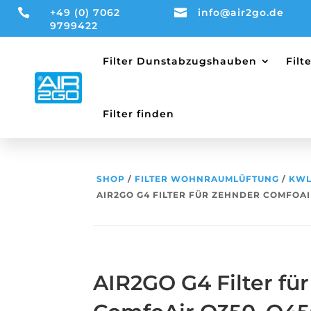

+49 (0) 7062

info@air2go.de
9799422
Filter Dunstabzugshauben
Fil
Filter finden
SHOP
/
FILTER WOHNRAUMLÜFTUNG
/
KWL
AIR2GO G4 FILTER FÜR ZEHNDER COMFOAIR
AIR2GO G4 Filter fü