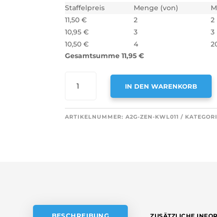
Staffelpreis
Menge (von)
M
11,50
€
2
2
10,95
€
3
3
10,50
€
4
2
Gesamtsumme
11,95
€
AIR2GO
IN DEN WARENKORB
G4
FILTER
A
FÜR
ARTIKELNUMMER:
A2G-ZEN-KWL011
KATEGOR
L
ZEHNDER
T
COMFOAIR
E
Q350,
R
Q450,
N
Q600,
A
E350
T
MENGE
I
V
BESCHREIBUNG
ZUSÄTZLICHE INFO