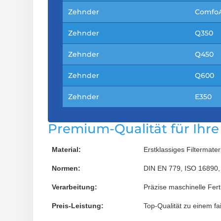
Zehnder
ComfoA
Zehnder
Q350
Zehnder
Q450
Zehnder
Q600
Zehnder
E350
Premium-Qualität für Ihr
Material:
Erstklassiges Filtermate
Normen:
DIN EN 779, ISO 16890,
Verarbeitung:
Präzise maschinelle Fert
Preis-Leistung:
Top-Qualität zu einem fa