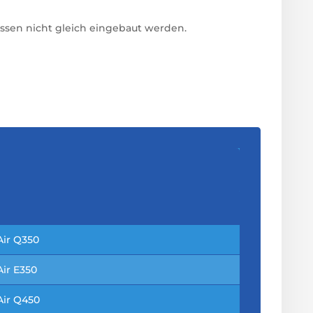
üssen nicht gleich eingebaut werden.
ir Q350
ir E350
ir Q450