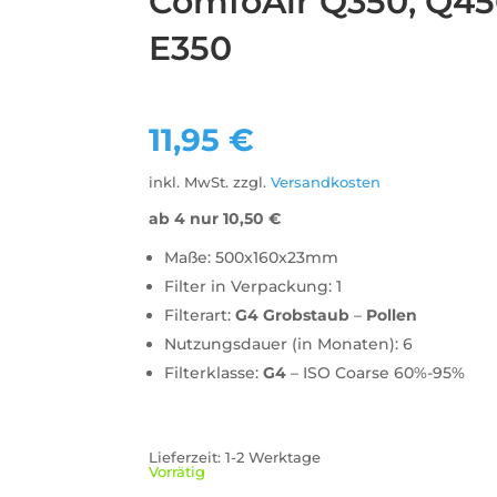
ComfoAir Q350, Q45
E350
11,95
€
inkl. MwSt.
zzgl.
Versandkosten
ab 4 nur
10,50
€
Maße: 500x160x23mm
Filter in Verpackung: 1
Filterart:
G4
Grobstaub
–
Pollen
Nutzungsdauer (in Monaten): 6
Filterklasse:
G4
– ISO Coarse 60%-95%
Lieferzeit:
1-2 Werktage
Vorrätig