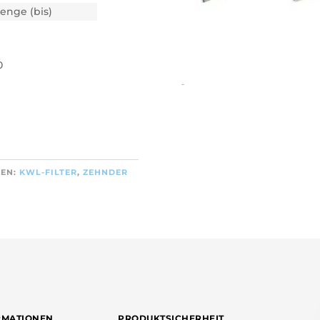
enge (bis)
0
test
IEN:
KWL-FILTER
,
ZEHNDER
RMATIONEN
PRODUKTSICHERHEIT