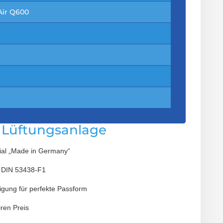
ir Q600
e Lüftungsanlage
rial „Made in Germany“
 DIN 53438-F1
igung für perfekte Passform
iren Preis