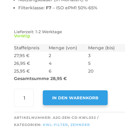
Filterklasse:
F7
– ISO ePM1 50%-65%
Lieferzeit:
1-2 Werktage
Vorrätig
Staffelpreis
Menge (von)
Menge (bis)
27,95
€
2
3
26,95
€
4
5
25,95
€
6
20
Gesamtsumme
28,95
€
AIR2GO
IN DEN WARENKORB
F7
FILTER
A
FÜR
ARTIKELNUMMER:
A2G-ZEN-CD-KWL032
L
ZEHNDER
KATEGORIEN:
KWL-FILTER
,
ZEHNDER
T
COMFOD
E
300