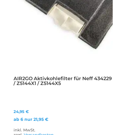
AIR2GO Aktivkohlefilter für Neff 434229
/ Z5144X1 / Z5144X5
24,95
€
ab 6 nur
21,95
€
inkl. MwSt.
zzgl.
Versandkosten