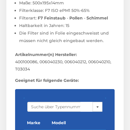
Maße: 500x195x14mm
Filterklasse: F7 ISO ePM1 50%-65%
Filterart:
F7
Feinstaub
-
Pollen
-
Schimmel
Haltbarkeit in Jahren: 15
Die Filter sind in Folie eingeschweisst und
müssen nicht gleich eingebaut werden.
Artikelnummer(n) Hersteller:
400100086, 006040230, 006040212, 006040210,
T03034
Geeignet für folgende Geräte:
S
E
A
R
C
Marke
Modell
H