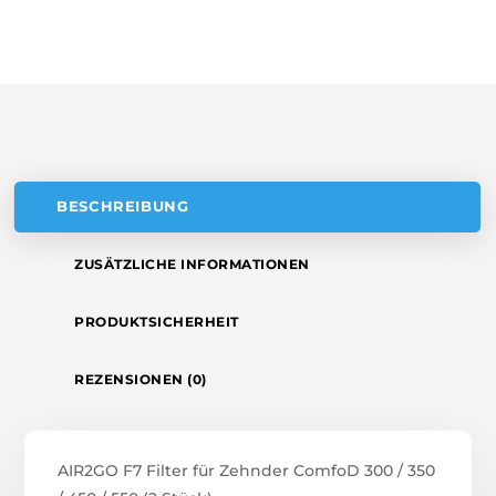
R
/
N
350
A
/
T
450
/
I
550
V
(2
E
STÜCK)
:
BESCHREIBUNG
MENGE
ZUSÄTZLICHE INFORMATIONEN
PRODUKTSICHERHEIT
REZENSIONEN (0)
AIR2GO F7 Filter für Zehnder ComfoD 300 / 350