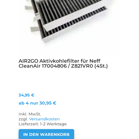
AIR2GO Aktivkohlefilter für Neff
CleanAir 17004806 / Z821VR0 (4St.)
34,95
€
ab 4 nur
30,95
€
inkl. MwSt.
zzgl.
Versandkosten
Lieferzeit:
1-2 Werktage
IN DEN WARENKORB