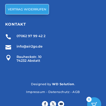
VERTRAG WIDERRUFEN
KONTAKT

07062 97 99 42 2

info@air2go.de

Rauheckstr. 10
74232 Abstatt
Designed by
WD Solution
.
Impressum
•
Datenschutz
•
AGB
0