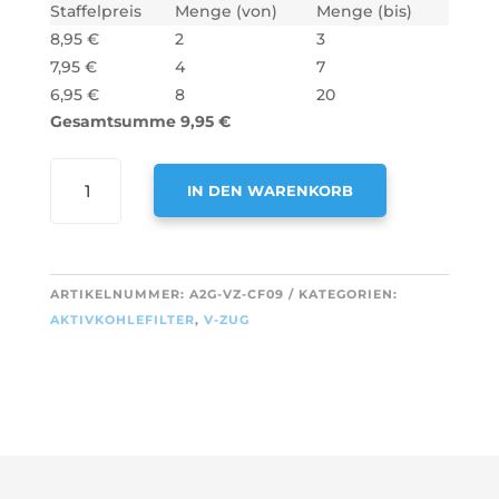
Staffelpreis
Menge (von)
Menge (bis)
8,95
€
2
3
7,95
€
4
7
6,95
€
8
20
Gesamtsumme
9,95
€
AIR2GO
IN DEN WARENKORB
AKTIVKOHLEFILTER
FÜR
A
V-
L
ZUG
T
ARTIKELNUMMER:
A2G-VZ-CF09
KATEGORIEN:
H40436
E
AKTIVKOHLEFILTER
,
V-ZUG
/
R
H4.0436
N
MENGE
A
T
I
V