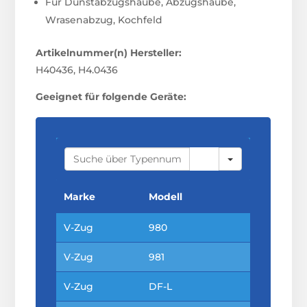
Für Dunstabzugshaube, Abzugshaube,
Wrasenabzug, Kochfeld
Artikelnummer(n) Hersteller:
H40436, H4.0436
Geeignet für folgende Geräte:
S
E
A
R
C
Marke
Modell
H
V-Zug
980
V-Zug
981
V-Zug
DF-L