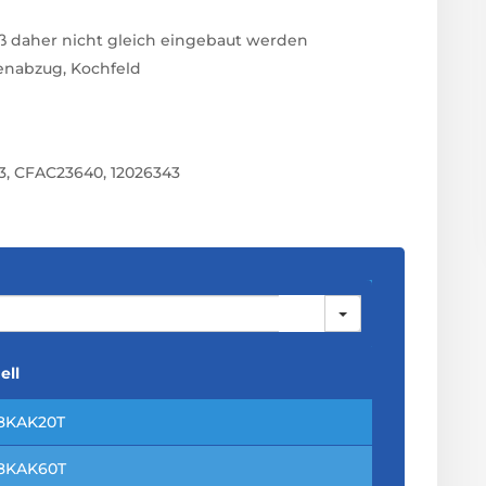
uß daher nicht gleich eingebaut werden
enabzug, Kochfeld
3, CFAC23640, 12026343
ell
8KAK20T
8KAK60T