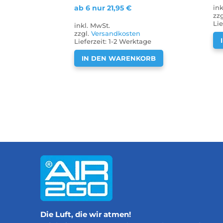
ab 6 nur
21,95
€
in
zz
Lie
inkl. MwSt.
zzgl.
Versandkosten
Lieferzeit:
1-2 Werktage
IN DEN WARENKORB
Die Luft, die wir atmen!