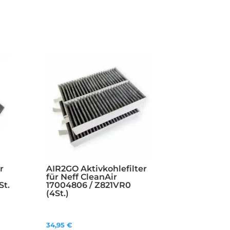
r
AIR2GO Aktivkohlefilter
für Neff CleanAir
St.
17004806 / Z821VR0
(4St.)
34,95
€