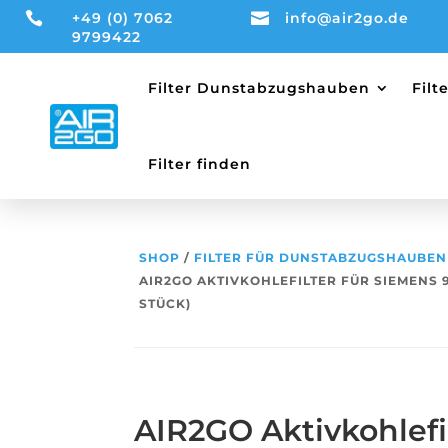

+49 (0) 7062

info@air2go.de
9799422
Filter Dunstabzugshauben
Fil
Filter finden
SHOP
/
FILTER FÜR DUNSTABZUGSHAUBEN
AIR2GO AKTIVKOHLEFILTER FÜR SIEMENS 91
STÜCK)
AIR2GO Aktivkohlefil