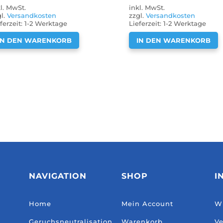
kl. MwSt.
inkl. MwSt.
gl.
Versandkosten
zzgl.
Versandkosten
ferzeit:
1-2 Werktage
Lieferzeit:
1-2 Werktage
IN DEN WARENKORB
IN DEN WARENKORB
NAVIGATION
SHOP
I
Home
Mein Account
Wi
Geruchsneutralisation
Warenkorb
Ve