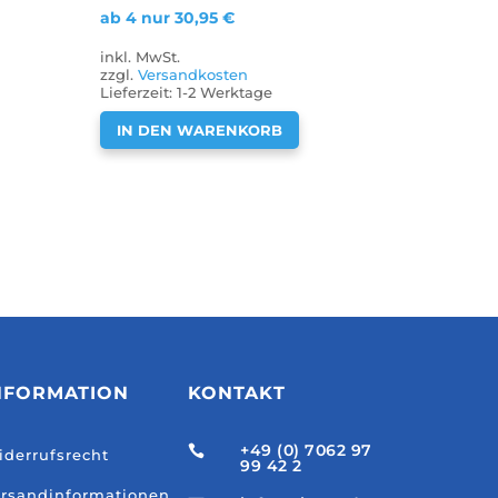
ab 4 nur
30,95
€
inkl. MwSt.
zzgl.
Versandkosten
Lieferzeit:
1-2 Werktage
IN DEN WARENKORB
NFORMATION
KONTAKT
+49 (0) 7062 97

derrufsrecht
99 42 2
rsandinformationen