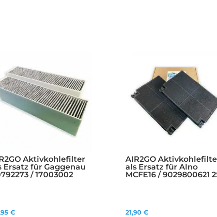
R2GO Aktivkohlefilter
AIR2GO Aktivkohlefilte
s Ersatz für Gaggenau
als Ersatz für Alno
792273 / 17003002
MCFE16 / 9029800621 2
9,95
€
21,90
€