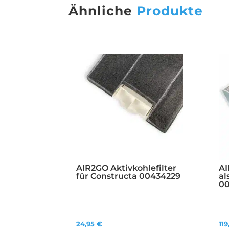
Ähnliche
Produkte
AIR2GO Aktivkohlefilter
AI
für Constructa 00434229
al
00
24,95
€
11