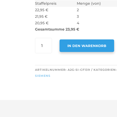
Staffelpreis
Menge (von)
22,95
€
2
21,95
€
3
20,95
€
4
Gesamtsumme
23,95
€
AIR2GO
IN DEN WARENKORB
AKTIVKOHLEFILTER
FÜR
A
SIEMENS
L
9197060046
T
ARTIKELNUMMER:
A2G-SI-CF139
KATEGORIEN
/
E
SIEMENS
12026343
R
(2
N
STÜCK)
A
MENGE
T
I
V