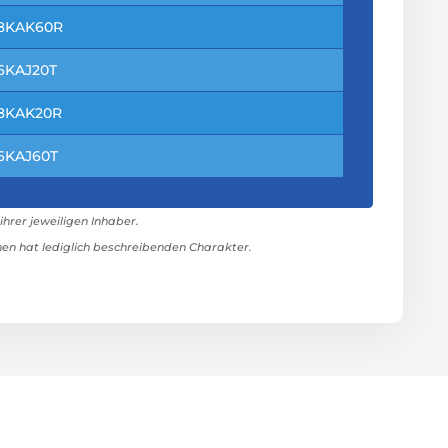
8KAK60R
6KAJ20T
8KAK20R
6KAJ60T
rer jeweiligen Inhaber.
n hat lediglich beschreibenden Charakter.