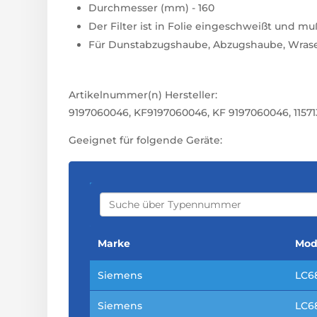
Durchmesser (mm) - 160
Der Filter ist in Folie eingeschweißt und m
Für Dunstabzugshaube, Abzugshaube, Wras
Artikelnummer(n) Hersteller:
9197060046, KF9197060046, KF 9197060046, 11571
Geeignet für folgende Geräte:
S
E
A
R
C
Marke
Mod
H
Siemens
LC6
Siemens
LC6