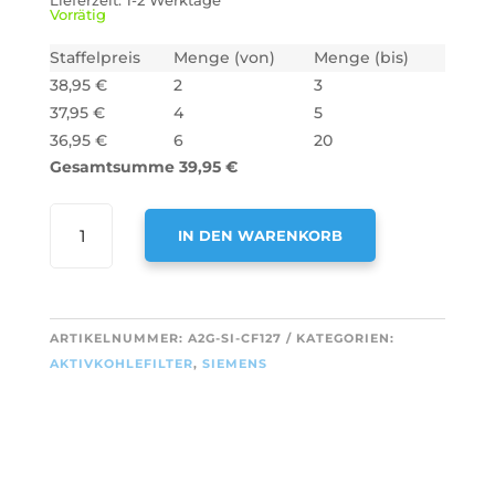
Lieferzeit:
1-2 Werktage
Vorrätig
Staffelpreis
Menge (von)
Menge (bis)
38,95
€
2
3
37,95
€
4
5
36,95
€
6
20
Gesamtsumme
39,95
€
AIR2GO
IN DEN WARENKORB
AKTIVKOHLEFILTER
FÜR
A
SIEMENS
L
17006795
T
ARTIKELNUMMER:
A2G-SI-CF127
KATEGORIEN:
/
E
AKTIVKOHLEFILTER
,
SIEMENS
LZ10DXA00
R
MENGE
N
A
T
I