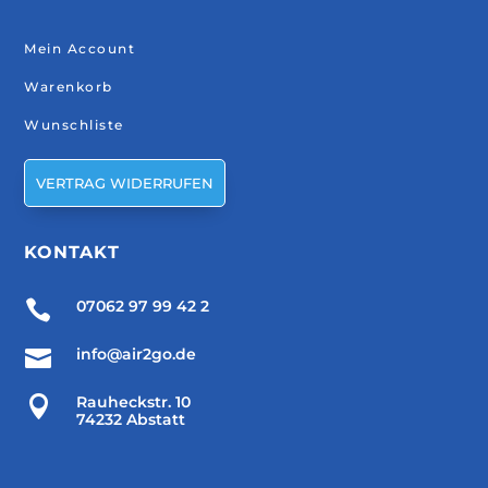
Mein Account
Warenkorb
Wunschliste
VERTRAG WIDERRUFEN
KONTAKT

07062 97 99 42 2

info@air2go.de

Rauheckstr. 10
74232 Abstatt