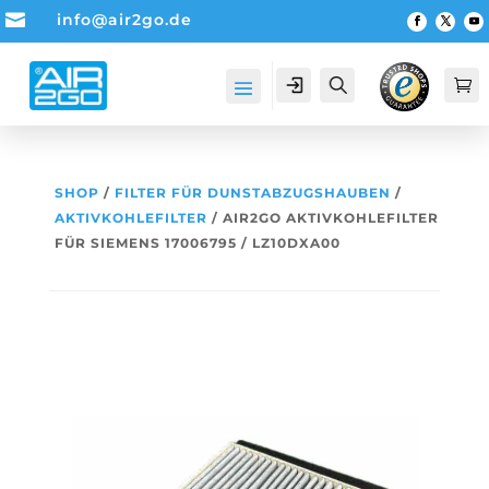

info@air2go.de
Account
Suche

SHOP
/
FILTER FÜR DUNSTABZUGSHAUBEN
/
AKTIVKOHLEFILTER
/ AIR2GO AKTIVKOHLEFILTER
FÜR SIEMENS 17006795 / LZ10DXA00