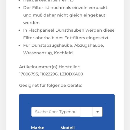
Der Filter ist nochmals einzeln verpackt
und muß daher nicht gleich eingebaut
werden
In Flachpaneel Dunsthauben werden diese
Filter oberhalb des Fettfilters eingesetzt.
Für Dunstabzugshaube, Abzugshaube,
Wrasenabzug, Kochfeld
Artikelnummer(n) Hersteller:
17006795, 11022296, LZ10DXA00
Geeignet für folgende Geräte:
S
E
A
R
C
Marke
Modell