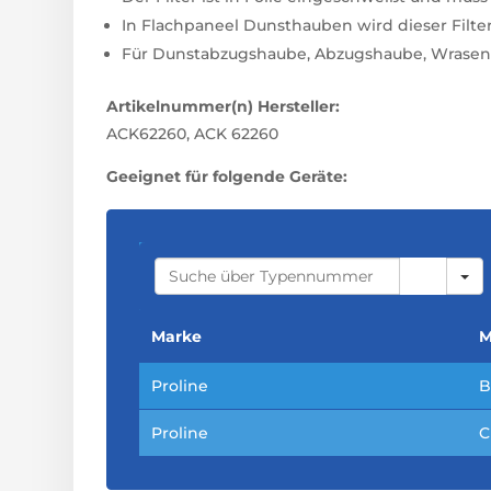
In Flachpaneel Dunsthauben wird dieser Filter 
Für Dunstabzugshaube, Abzugshaube, Wrasen
Artikelnummer(n) Hersteller:
ACK62260, ACK 62260
Geeignet für folgende Geräte:
S
E
A
R
C
Marke
M
H
Proline
B
Proline
C