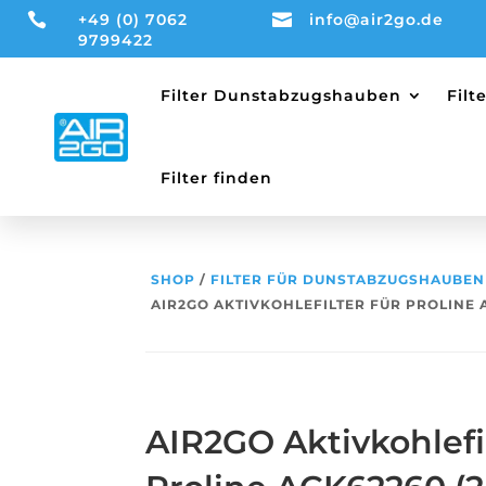

+49 (0) 7062

info@air2go.de
9799422
Filter Dunstabzugshauben
Fil
Filter finden
SHOP
/
FILTER FÜR DUNSTABZUGSHAUBEN
AIR2GO AKTIVKOHLEFILTER FÜR PROLINE A
AIR2GO Aktivkohlefil