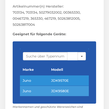
Artikelnummer(n) Hersteller:
703134, 703134, 50279032002, 00365330,
00467219, 365330, 467219, 50263812005,
50263817004
Geeignet für folgende Geräte:
S
E
A
R
C
Marke
Modell
H
Juno
JDK9570E
Juno
JDK9580E
Markennamen und geschützte Warenzeichen sind