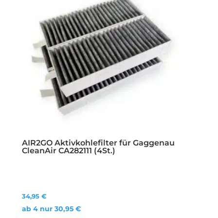
AIR2GO Aktivkohlefilter für Gaggenau
CleanAir CA282111 (4St.)
34,95
€
ab 4 nur
30,95
€