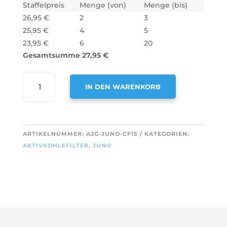
Staffelpreis
Menge (von)
Menge (bis)
26,95
€
2
3
25,95
€
4
5
23,95
€
6
20
Gesamtsumme
27,95
€
AIR2GO
IN DEN WARENKORB
AKTIVKOHLEFILTER
FÜR
A
JUNO
L
703134
T
ARTIKELNUMMER:
A2G-JUNO-CF15
KATEGORIEN:
/
E
AKTIVKOHLEFILTER
,
JUNO
00703134
R
MENGE
N
A
T
I
V