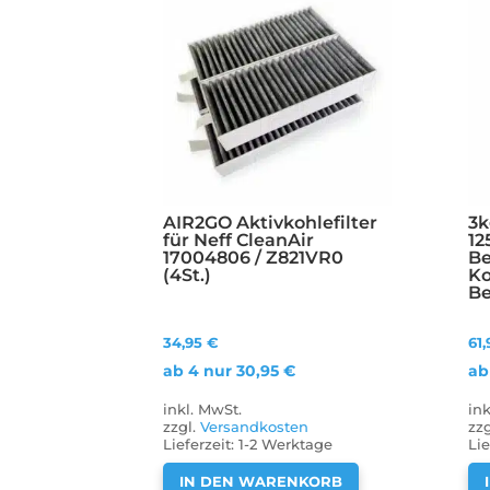
AIR2GO Aktivkohlefilter
3k
für Neff CleanAir
12
17004806 / Z821VR0
Be
(4St.)
Ko
Be
34,95
€
61
ab 4 nur
30,95
€
ab
inkl. MwSt.
in
zzgl.
Versandkosten
zz
Lieferzeit:
1-2 Werktage
Lie
IN DEN WARENKORB