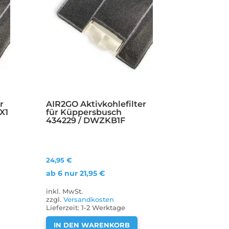
r
AIR2GO Aktivkohlefilter
X1
für Küppersbusch
434229 / DWZKB1F
24,95
€
ab 6 nur
21,95
€
inkl. MwSt.
zzgl.
Versandkosten
Lieferzeit:
1-2 Werktage
IN DEN WARENKORB