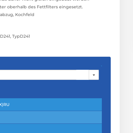
r oberhalb des Fettfilters eingesetzt.
abzug, Kochfeld
p D241, TypD241
IX)RU