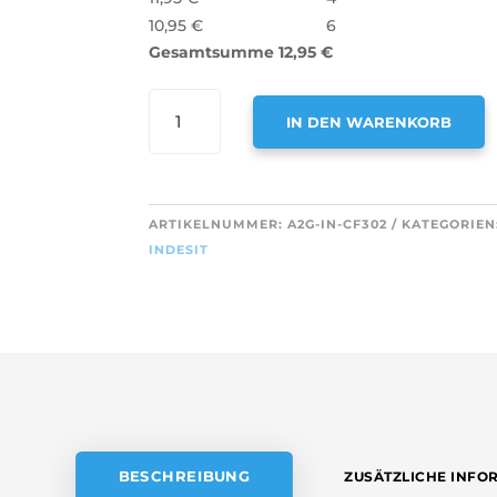
10,95
€
6
Gesamtsumme
12,95
€
AIR2GO
IN DEN WARENKORB
AKTIVKOHLEFILTER
FÜR
A
INDESIT
L
CHF007
T
ARTIKELNUMMER:
A2G-IN-CF302
KATEGORIEN
MENGE
E
INDESIT
R
N
A
T
I
V
E
:
BESCHREIBUNG
ZUSÄTZLICHE INFO