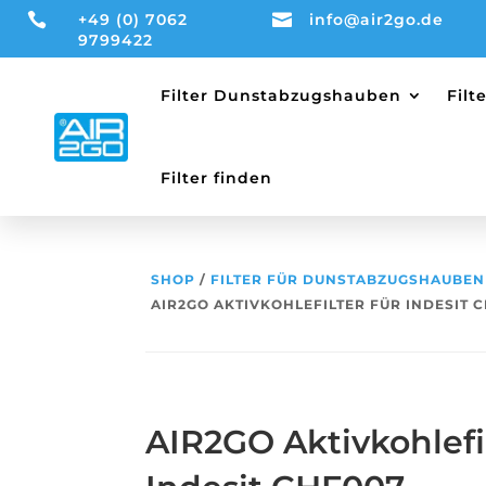

+49 (0) 7062

info@air2go.de
9799422
Filter Dunstabzugshauben
Fil
Filter finden
SHOP
/
FILTER FÜR DUNSTABZUGSHAUBEN
AIR2GO AKTIVKOHLEFILTER FÜR INDESIT 
AIR2GO Aktivkohlefil