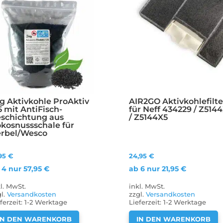
g Aktivkohle ProAktiv
AIR2GO Aktivkohlefilte
5 mit AntiFisch-
für Neff 434229 / Z5144
schichtung aus
/ Z5144X5
kosnussschale für
rbel/Wesco
,95
€
24,95
€
 4 nur
57,95
€
ab 6 nur
21,95
€
kl. MwSt.
inkl. MwSt.
gl.
Versandkosten
zzgl.
Versandkosten
ferzeit:
1-2 Werktage
Lieferzeit:
1-2 Werktage
IN DEN WARENKORB
IN DEN WARENKORB