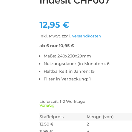
Indesit CHF007
12,95
€
inkl. MwSt.
zzgl.
Versandkosten
ab 6 nur
10,95
€
Maße
:
240x230x29mm
Nutzungsdauer (in Monaten): 6
Haltbarkeit in Jahren: 15
Filter in Verpackung: 1
Lieferzeit:
1-2 Werktage
Vorrätig
Staffelpreis
Menge (von)
12,50
€
2
11,95
€
4