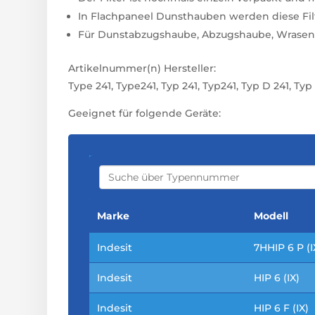
In Flachpaneel Dunsthauben werden diese Filte
Für Dunstabzugshaube, Abzugshaube, Wrasen
Artikelnummer(n) Hersteller:
Type 241, Type241, Typ 241, Typ241, Typ D 241, Ty
Geeignet für folgende Geräte:
S
E
A
R
C
Marke
Modell
H
Indesit
7HHIP 6 P (
Indesit
HIP 6 (IX)
Indesit
HIP 6 F (IX)