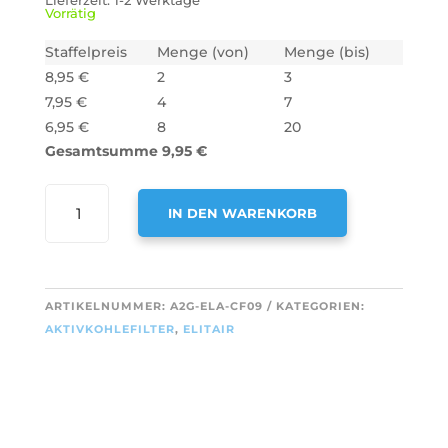
Lieferzeit:
1-2 Werktage
Vorrätig
Staffelpreis
Menge (von)
Menge (bis)
8,95
€
2
3
7,95
€
4
7
6,95
€
8
20
Gesamtsumme
9,95
€
AIR2GO
IN DEN WARENKORB
AKTIVKOHLEFILTER
FÜR
A
ELITAIR
L
EST60B
T
ARTIKELNUMMER:
A2G-ELA-CF09
KATEGORIEN:
/
E
AKTIVKOHLEFILTER
,
ELITAIR
EST60N
R
MENGE
N
A
T
I