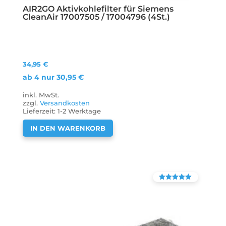
AIR2GO Aktivkohlefilter für Siemens
CleanAir 17007505 / 17004796 (4St.)
34,95
€
ab 4 nur
30,95
€
inkl. MwSt.
zzgl.
Versandkosten
Lieferzeit:
1-2 Werktage
IN DEN WARENKORB
Bewertet mit
4.38
von 5