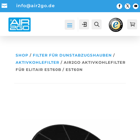

info@air2go.de
Account
Suche

SHOP
/
FILTER FÜR DUNSTABZUGSHAUBEN
/
AKTIVKOHLEFILTER
/ AIR2GO AKTIVKOHLEFILTER
FÜR ELITAIR EST60B / EST60N