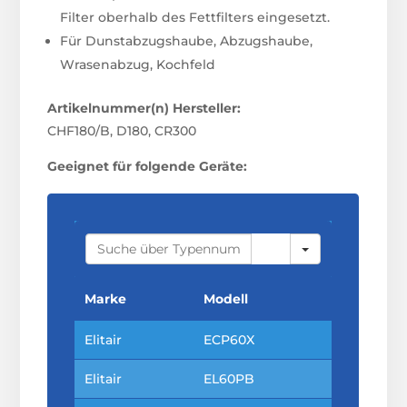
Filter oberhalb des Fettfilters eingesetzt.
Für Dunstabzugshaube, Abzugshaube,
Wrasenabzug, Kochfeld
Artikelnummer(n) Hersteller:
CHF180/B, D180, CR300
Geeignet für folgende Geräte:
S
E
A
R
C
Marke
Modell
H
Elitair
ECP60X
Elitair
EL60PB