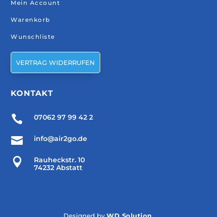
Mein Account
Warenkorb
Wunschliste
VERTRAG WIDERRUFEN
KONTAKT

07062 97 99 42 2

info@air2go.de

Rauheckstr. 10
74232 Abstatt
Designed by
WD Solution
.