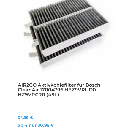
AIR2GO Aktivkohlefilter für Bosch
CleanAir 17004796 HEZ9VRUD0
HZ9VRCR0 (4St.)
34,95
€
ab 4 nur
30,95
€