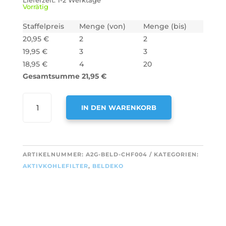
Lieferzeit:
1-2 Werktage
Vorrätig
Staffelpreis
Menge (von)
Menge (bis)
20,95
€
2
2
19,95
€
3
3
18,95
€
4
20
Gesamtsumme
21,95
€
AIR2GO
IN DEN WARENKORB
AKTIVKOHLEFILTER
FÜR
A
BELDEKO
L
MODELL
T
ARTIKELNUMMER:
A2G-BELD-CHF004
KATEGORIEN:
190
E
AKTIVKOHLEFILTER
,
BELDEKO
/
R
ECFB02
N
(2
A
STÜCK)
T
MENGE
I