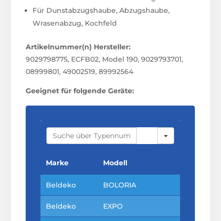
Für Dunstabzugshaube, Abzugshaube,
Wrasenabzug, Kochfeld
Artikelnummer(n) Hersteller:
9029798775, ECFB02, Model 190, 9029793701,
08999801, 49002519, 89992564
Geeignet für folgende Geräte:
S
E
A
R
C
Marke
Modell
H
Beldeko
BOLORIA
Beldeko
EXPO