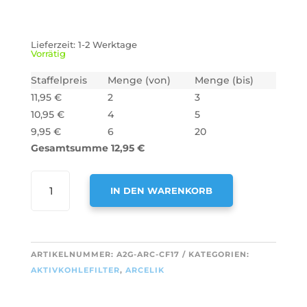
Lieferzeit:
1-2 Werktage
Vorrätig
Staffelpreis
Menge (von)
Menge (bis)
11,95
€
2
3
10,95
€
4
5
9,95
€
6
20
Gesamtsumme
12,95
€
AIR2GO
IN DEN WARENKORB
AKTIVKOHLEFILTER
FÜR
A
ARCELIK
L
9197066118
T
ARTIKELNUMMER:
A2G-ARC-CF17
KATEGORIEN:
/
E
AKTIVKOHLEFILTER
,
ARCELIK
EFF75
R
/
N
P