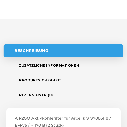
A
170
T
B
(2
I
STÜCK)
V
MENGE
E
:
BESCHREIBUNG
ZUSÄTZLICHE INFORMATIONEN
PRODUKTSICHERHEIT
REZENSIONEN (0)
AIR2GO Aktivkohlefilter für Arcelik 9197066118 /
EFF75 / P 170 B (2 Stück)