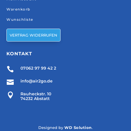
Warenkorb
Wunschliste
VERTRAG WIDERRUFEN
KONTAKT

07062 97 99 42 2

info@air2go.de

Rauheckstr. 10
74232 Abstatt
Designed by
WD Solution
.