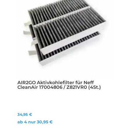
AIR2GO Aktivkohlefilter für Neff
CleanAir 17004806 / Z821VR0 (4St.)
34,95
€
ab 4 nur
30,95
€