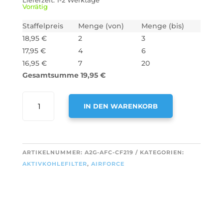
Lieferzeit:
1-2 Werktage
Vorrätig
Staffelpreis
Menge (von)
Menge (bis)
18,95
€
2
3
17,95
€
4
6
16,95
€
7
20
Gesamtsumme
19,95
€
AIR2GO
IN DEN WARENKORB
AKTIVKOHLEFILTER
FÜR
A
AIRFORCE
L
AFFCA329
T
ARTIKELNUMMER:
A2G-AFC-CF219
KATEGORIEN:
875931,
E
AKTIVKOHLEFILTER
,
AIRFORCE
875934
R
MENGE
N
A
T
I