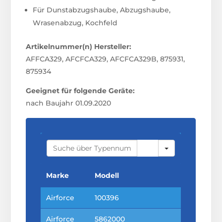
Für Dunstabzugshaube, Abzugshaube,
Wrasenabzug, Kochfeld
Artikelnummer(n) Hersteller:
AFFCA329, AFCFCA329, AFCFCA329B, 875931,
875934
Geeignet für folgende Geräte:
nach Baujahr 01.09.2020
S
E
A
R
C
Marke
Modell
H
Airforce
100396
Airforce
5862000