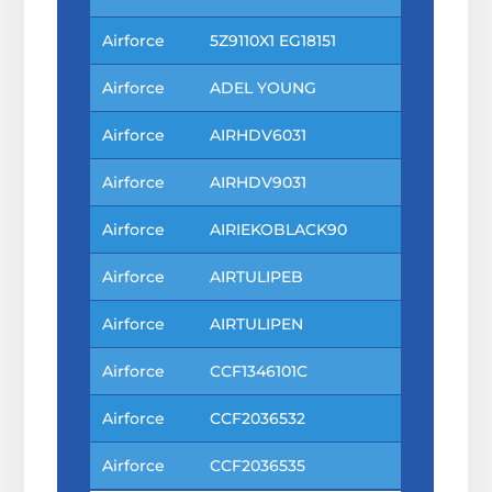
Airforce
5Z9110X1 EG18151
Airforce
ADEL YOUNG
Airforce
AIRHDV6031
Airforce
AIRHDV9031
Airforce
AIRIEKOBLACK90
Airforce
AIRTULIPEB
Airforce
AIRTULIPEN
Airforce
CCF1346101C
Airforce
CCF2036532
Airforce
CCF2036535