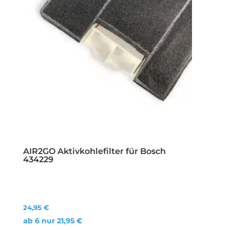
AIR2GO Aktivkohlefilter für Bosch
434229
24,95
€
ab 6 nur
21,95
€