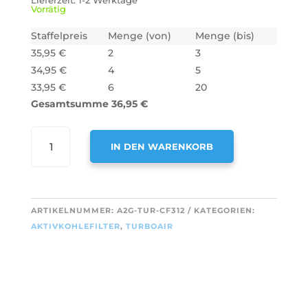
Lieferzeit:
1-2 Werktage
Vorrätig
Staffelpreis
Menge (von)
Menge (bis)
35,95
€
2
3
34,95
€
4
5
33,95
€
6
20
Gesamtsumme
36,95
€
AIR2GO
IN DEN WARENKORB
AKTIVKOHLEFILTER
FÜR
A
TURBOAIR
L
TYPE
T
ARTIKELNUMMER:
A2G-TUR-CF312
KATEGORIEN:
B
E
AKTIVKOHLEFILTER
,
TURBOAIR
/
R
50263848009
N
(2
A
STÜCK)
T
MENGE
I