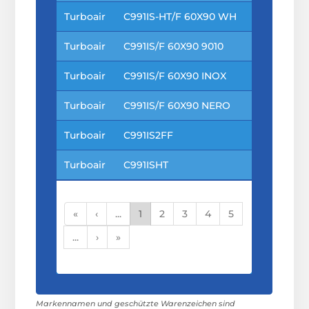
Turboair
C991IS-HT/F 60X90 WH
Turboair
C991IS/F 60X90 9010
Turboair
C991IS/F 60X90 INOX
Turboair
C991IS/F 60X90 NERO
Turboair
C991IS2FF
Turboair
C991ISHT
«
‹
...
1
2
3
4
5
...
›
»
Markennamen und geschützte Warenzeichen sind