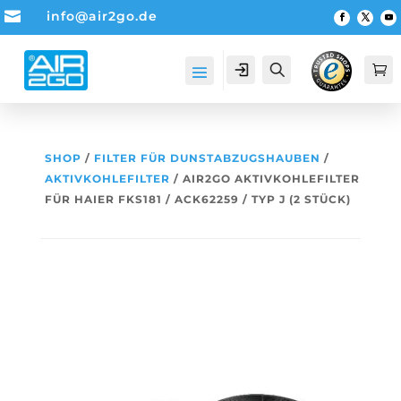

info@air2go.de
Account
Suche

SHOP
/
FILTER FÜR DUNSTABZUGSHAUBEN
/
AKTIVKOHLEFILTER
/ AIR2GO AKTIVKOHLEFILTER
FÜR HAIER FKS181 / ACK62259 / TYP J (2 STÜCK)