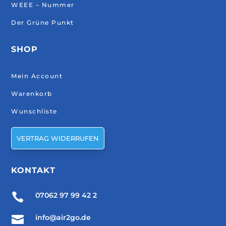
WEEE – Nummer
Der Grüne Punkt
SHOP
Mein Account
Warenkorb
Wunschliste
VERTRAG WIDERRUFEN
KONTAKT

07062 97 99 42 2

info@air2go.de