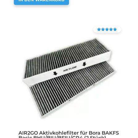
Bewertet mit
4.90
von 5
AIR2GO Aktivkohlefilter für Bora BAKFS
Basic BHU/BIU/BFIU/GP4 (2 Stück)