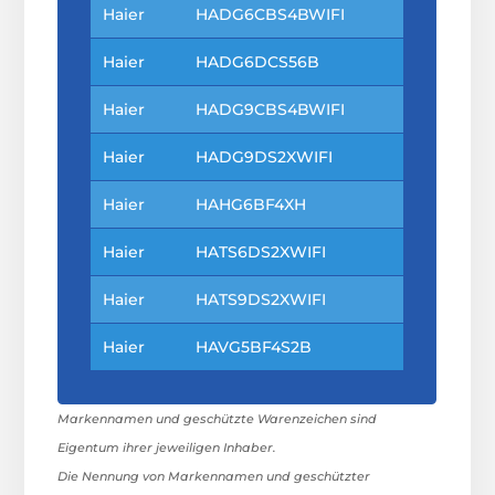
Haier
HADG6CBS4BWIFI
Haier
HADG6DCS56B
Haier
HADG9CBS4BWIFI
Haier
HADG9DS2XWIFI
Haier
HAHG6BF4XH
Haier
HATS6DS2XWIFI
Haier
HATS9DS2XWIFI
Haier
HAVG5BF4S2B
Markennamen und geschützte Warenzeichen sind
Eigentum ihrer jeweiligen Inhaber.
Die Nennung von Markennamen und geschützter