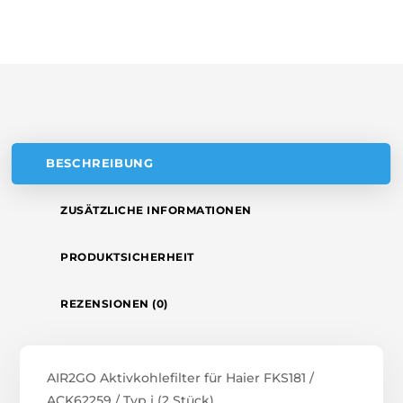
A
J
T
(2
STÜCK)
I
MENGE
V
E
:
BESCHREIBUNG
ZUSÄTZLICHE INFORMATIONEN
PRODUKTSICHERHEIT
REZENSIONEN (0)
AIR2GO Aktivkohlefilter für Haier FKS181 /
ACK62259 / Typ j (2 Stück)