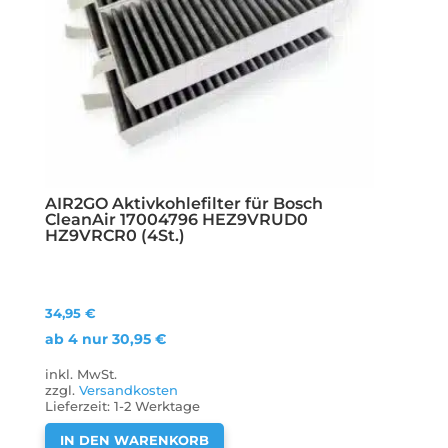
AIR2GO Aktivkohlefilter für Bosch
CleanAir 17004796 HEZ9VRUD0
HZ9VRCR0 (4St.)
34,95
€
ab 4 nur
30,95
€
inkl. MwSt.
zzgl.
Versandkosten
Lieferzeit:
1-2 Werktage
IN DEN WARENKORB