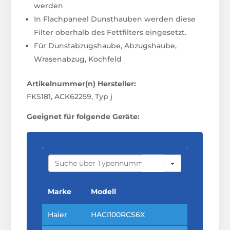
werden
In Flachpaneel Dunsthauben werden diese
Filter oberhalb des Fettfilters eingesetzt.
Für Dunstabzugshaube, Abzugshaube,
Wrasenabzug, Kochfeld
Artikelnummer(n) Hersteller:
FKS181, ACK62259, Typ j
Geeignet für folgende Geräte:
S
E
A
R
C
Marke
Modell
H
Haier
HACI100RCS6X