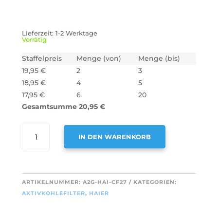
Lieferzeit:
1-2 Werktage
Vorrätig
Staffelpreis
Menge (von)
Menge (bis)
19,95
€
2
3
18,95
€
4
5
17,95
€
6
20
Gesamtsumme
20,95
€
AIR2GO
IN DEN WARENKORB
AKTIVKOHLEFILTER
FÜR
A
HAIER
L
FKS181
T
ARTIKELNUMMER:
A2G-HAI-CF27
KATEGORIEN:
/
E
AKTIVKOHLEFILTER
,
HAIER
ACK62259
R
/
N
TYP