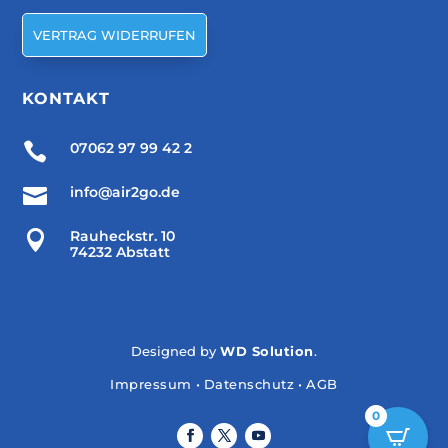
VERTRAG WIDERRUFEN
KONTAKT

07062 97 99 42 2

info@air2go.de

Rauheckstr. 10
74232 Abstatt
Designed by
WD Solution
.
Impressum
•
Datenschutz
•
AGB
0