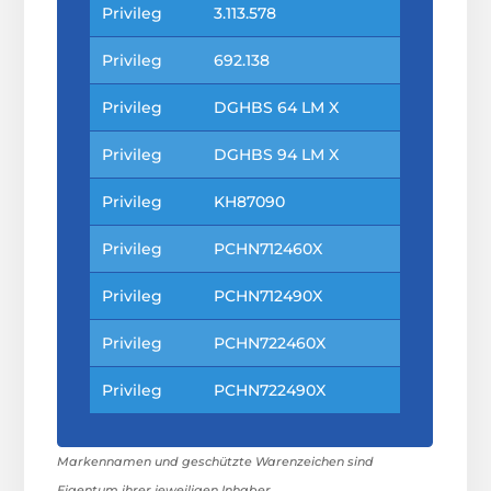
Privileg
3.113.578
Privileg
692.138
Privileg
DGHBS 64 LM X
Privileg
DGHBS 94 LM X
Privileg
KH87090
Privileg
PCHN712460X
Privileg
PCHN712490X
Privileg
PCHN722460X
Privileg
PCHN722490X
Markennamen und geschützte Warenzeichen sind
Eigentum ihrer jeweiligen Inhaber.