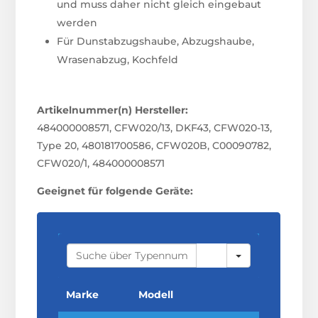
und muss daher nicht gleich eingebaut
werden
Für Dunstabzugshaube, Abzugshaube,
Wrasenabzug, Kochfeld
Artikelnummer(n) Hersteller:
484000008571, CFW020/13, DKF43, CFW020-13,
Type 20, 480181700586, CFW020B, C00090782,
CFW020/1, 484000008571
Geeignet für folgende Geräte:
S
E
A
R
C
Marke
Modell
H