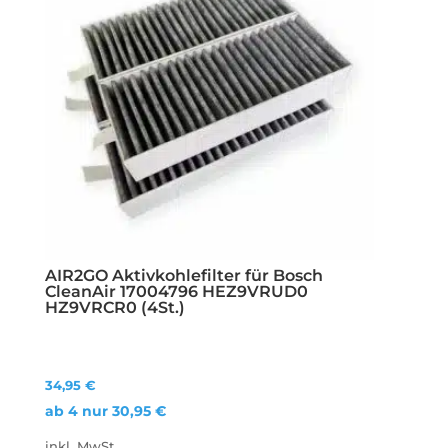
AIR2GO Aktivkohlefilter für Bosch
CleanAir 17004796 HEZ9VRUD0
HZ9VRCR0 (4St.)
34,95
€
ab 4 nur
30,95
€
inkl. MwSt.