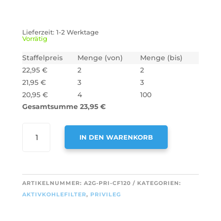
Lieferzeit:
1-2 Werktage
Vorrätig
Staffelpreis
Menge (von)
Menge (bis)
22,95
€
2
2
21,95
€
3
3
20,95
€
4
100
Gesamtsumme
23,95
€
AIR2GO
IN DEN WARENKORB
AKTIVKOHLEFILTER
ALS
A
ERSATZ
L
FÜR
T
ARTIKELNUMMER:
A2G-PRI-CF120
KATEGORIEN:
PRIVILEG
E
AKTIVKOHLEFILTER
,
PRIVILEG
TYPE
R
20
N
/