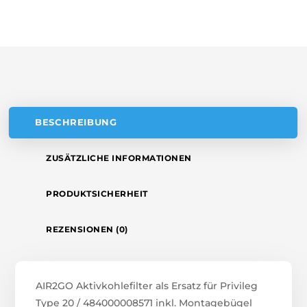
A
484000008571
T
INKL.
MONTAGEBÜGEL
I
MENGE
V
E
:
BESCHREIBUNG
ZUSÄTZLICHE INFORMATIONEN
PRODUKTSICHERHEIT
REZENSIONEN (0)
AIR2GO Aktivkohlefilter als Ersatz für Privileg
Type 20 / 484000008571 inkl. Montagebügel