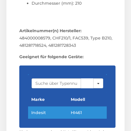
Durchmesser (mm): 210
Artikelnummer(n) Hersteller:
484000008579, CHF210/1, FAC539, Type B210,
481281718524, 481281728343
Geeignet für folgende Geräte:
S
E
A
R
C
Marke
Modell
H
Indesit
HI461