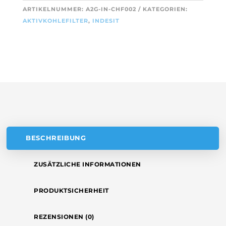
T
ARTIKELNUMMER:
A2G-IN-CHF002
KATEGORIEN:
INDESIT
E
AKTIVKOHLEFILTER
,
INDESIT
484000008579
R
/
N
FAC539
A
MENGE
T
I
V
E
:
BESCHREIBUNG
ZUSÄTZLICHE INFORMATIONEN
PRODUKTSICHERHEIT
REZENSIONEN (0)