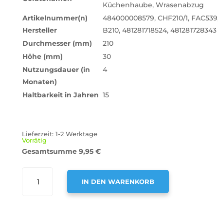
Küchenhaube, Wrasenabzug
Artikelnummer(n)
484000008579, CHF210/1, FAC539
Hersteller
B210, 481281718524, 481281728343
Durchmesser (mm)
210
Höhe (mm)
30
Nutzungsdauer (in
4
Monaten)
Haltbarkeit in Jahren
15
Lieferzeit:
1-2 Werktage
Vorrätig
Gesamtsumme
9,95
€
AIR2GO
IN DEN WARENKORB
AKTIVKOHLEFILTER
ALS
A
ERSATZ
L
FÜR