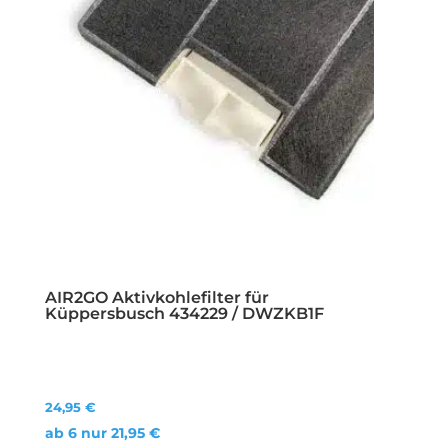
AIR2GO Aktivkohlefilter für
Küppersbusch 434229 / DWZKB1F
24,95
€
ab 6 nur
21,95
€