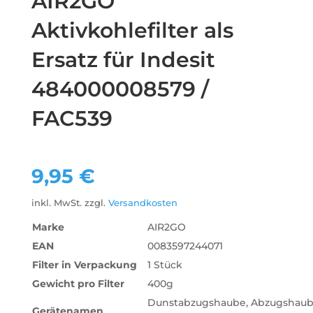
AIR2GO
Aktivkohlefilter als
Ersatz für Indesit
484000008579 /
FAC539
9,95
€
inkl. MwSt.
zzgl.
Versandkosten
Marke
AIR2GO
EAN
0083597244071
Filter in Verpackung
1 Stück
Gewicht pro Filter
‎400g
‎Dunstabzugshaube, Abzugshaub
Gerätenamen