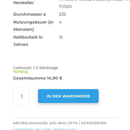
Hersteller
TV02S
Durchmesser
⌀
235
Nutzungsdauer (in
4
Monaten)
Haltbarkeit in
15
Jahren
Lieferzeit:
1-2 Werktage
Vorrätig
Gesamtsumme
14,90
€
AIR2GO
IN DEN WARENKORB
AKTIVKOHLEFILTER
ALS
A
ERSATZ
L
FÜR
T
ARTIKELNUMMER:
A2G-WHI-CF79
KATEGORIEN:
WHIRLPOOL
E
AKTIVKOHLEFILTER
,
WHIRLPOOL