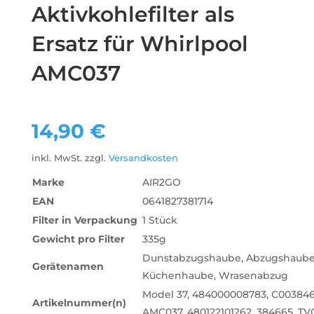
Aktivkohlefilter als
Ersatz für Whirlpool
AMC037
14,90
€
inkl. MwSt.
zzgl.
Versandkosten
Marke
AIR2GO
EAN
0641827381714
Filter in Verpackung
1 Stück
Gewicht pro Filter
‎335g
‎Dunstabzugshaube, Abzugshaube
Gerätenamen
Küchenhaube, Wrasenabzug
Model 37, 484000008783, C003846
Artikelnummer(n)
AMC037, 480122101262, 384665, TV