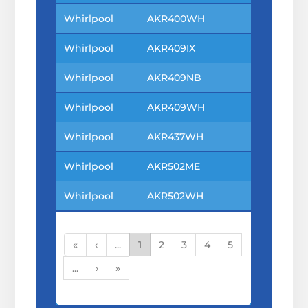
Whirlpool
AKR400WH
Whirlpool
AKR409IX
Whirlpool
AKR409NB
Whirlpool
AKR409WH
Whirlpool
AKR437WH
Whirlpool
AKR502ME
Whirlpool
AKR502WH
«
‹
...
1
2
3
4
5
...
›
»