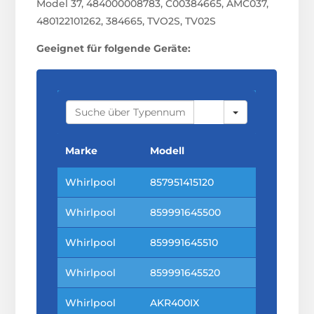
Model 37, 484000008783, C00384665, AMC037,
480122101262, 384665, TVO2S, TV02S
Geeignet für folgende Geräte:
S
E
A
R
C
Marke
Modell
H
Whirlpool
857951415120
Whirlpool
859991645500
Whirlpool
859991645510
Whirlpool
859991645520
Whirlpool
AKR400IX