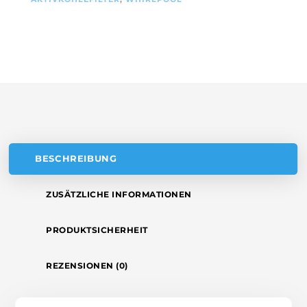
AMC037
R
MENGE
N
A
T
I
V
E
:
BESCHREIBUNG
ZUSÄTZLICHE INFORMATIONEN
PRODUKTSICHERHEIT
REZENSIONEN (0)