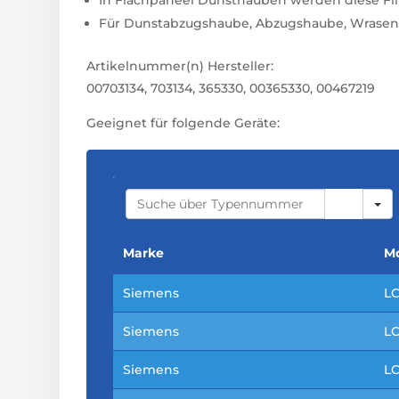
Für Dunstabzugshaube, Abzugshaube, Wrasen
Artikelnummer(n) Hersteller:
00703134, 703134, 365330, 00365330, 00467219
Geeignet für folgende Geräte:
S
E
A
R
C
Marke
Mo
H
Siemens
L
Siemens
L
Siemens
L