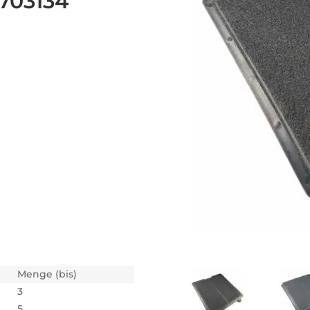
0703134
Menge (bis)
3
5