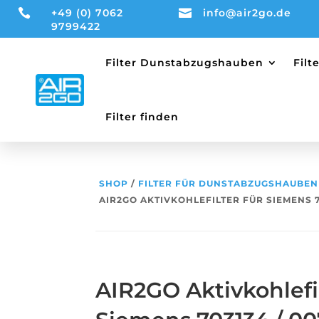

+49 (0) 7062

info@air2go.de
9799422
Filter Dunstabzugshauben
Fil
Filter finden
SHOP
/
FILTER FÜR DUNSTABZUGSHAUBEN
AIR2GO AKTIVKOHLEFILTER FÜR SIEMENS 7
AIR2GO Aktivkohlefil