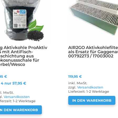
g Aktivkohle ProAktiv
AIR2GO Aktivkohlefilte
5 mit AntiFisch-
als Ersatz für Gaggena
schichtung aus
00792273 / 17003002
kosnussschale für
rbel/Wesco
,95
€
119,95
€
 4 nur
57,95
€
inkl. MwSt.
zzgl.
Versandkosten
Lieferzeit:
1-2 Werktage
kl. MwSt.
gl.
Versandkosten
IN DEN WARENKORB
ferzeit:
1-2 Werktage
IN DEN WARENKORB