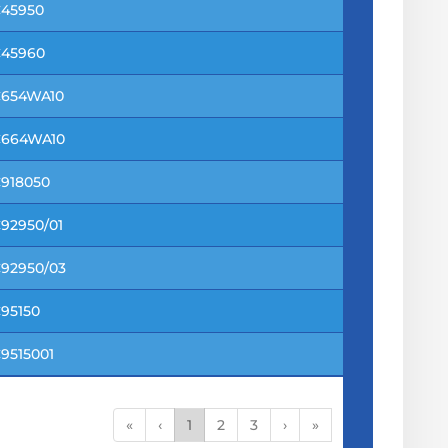
C45950
C45960
C654WA10
C664WA10
918050
92950/01
92950/03
95150
9515001
«
‹
1
2
3
›
»