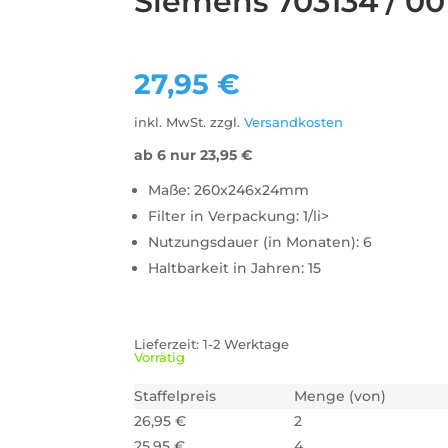
Siemens 703134 / 0
27,95
€
inkl. MwSt.
zzgl.
Versandkosten
ab 6 nur
23,95
€
Maße: 260x246x24mm
Filter in Verpackung: 1/li>
Nutzungsdauer (in Monaten): 6
Haltbarkeit in Jahren: 15
Lieferzeit:
1-2 Werktage
Vorrätig
Staffelpreis
Menge (von)
26,95
€
2
25,95
€
4