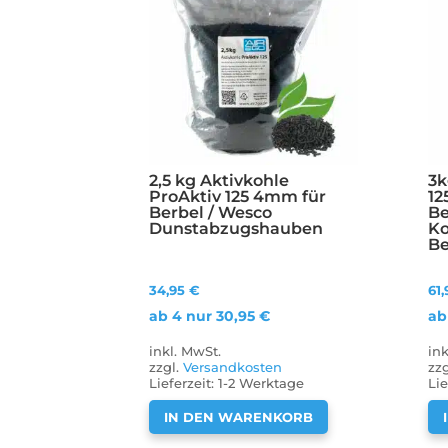
2,5 kg Aktivkohle
3k
ProAktiv 125 4mm für
12
Berbel / Wesco
Be
Dunstabzugshauben
Ko
Be
34,95
€
61
ab 4 nur
30,95
€
ab
inkl. MwSt.
in
zzgl.
Versandkosten
zz
Lieferzeit:
1-2 Werktage
Lie
IN DEN WARENKORB