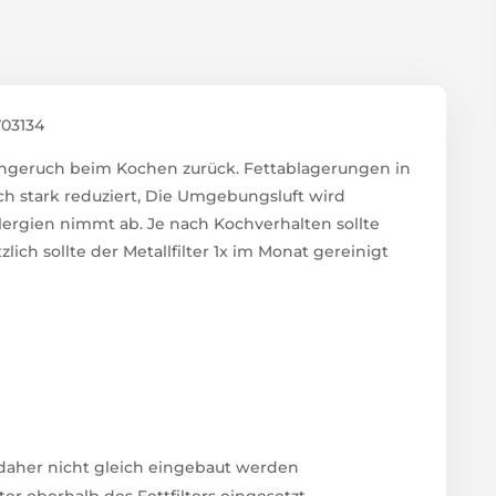
703134
ischgeruch beim Kochen zurück. Fettablagerungen in
h stark reduziert, Die Umgebungsluft wird
lergien nimmt ab. Je nach Kochverhalten sollte
zlich sollte der Metallfilter 1x im Monat gereinigt
ß daher nicht gleich eingebaut werden
r oberhalb des Fettfilters eingesetzt.