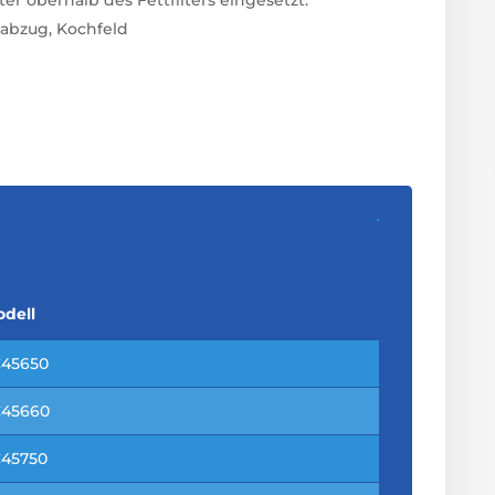
abzug, Kochfeld
dell
C45650
C45660
C45750