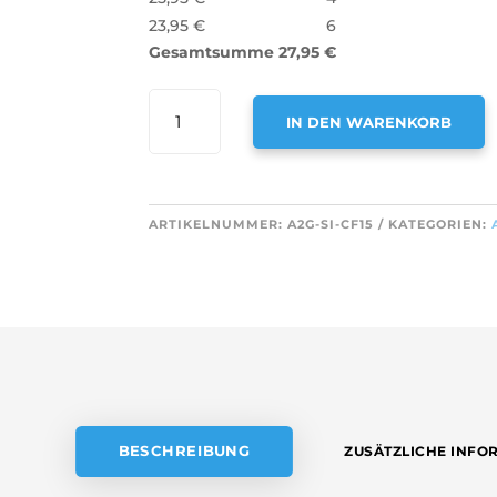
23,95
€
6
Gesamtsumme
27,95
€
AIR2GO
IN DEN WARENKORB
AKTIVKOHLEFILTER
FÜR
A
SIEMENS
L
703134
T
ARTIKELNUMMER:
A2G-SI-CF15
KATEGORIEN:
/
E
00703134
R
MENGE
N
A
T
I
V
E
BESCHREIBUNG
ZUSÄTZLICHE INFO
: