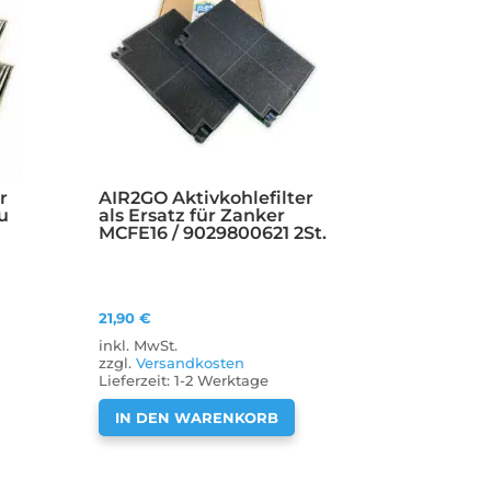
r
AIR2GO Aktivkohlefilter
u
als Ersatz für Zanker
MCFE16 / 9029800621 2St.
21,90
€
inkl. MwSt.
zzgl.
Versandkosten
Lieferzeit:
1-2 Werktage
IN DEN WARENKORB