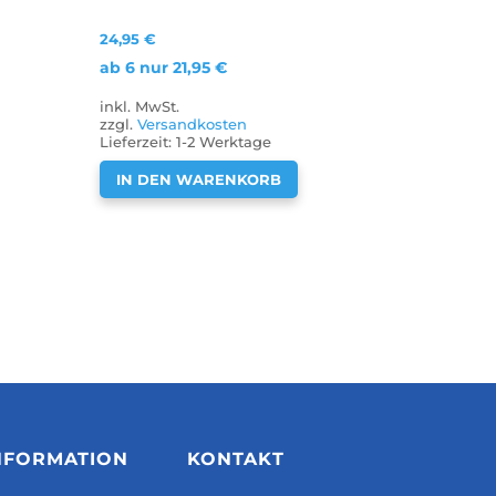
24,95
€
ab 6 nur
21,95
€
inkl. MwSt.
zzgl.
Versandkosten
Lieferzeit:
1-2 Werktage
IN DEN WARENKORB
NFORMATION
KONTAKT