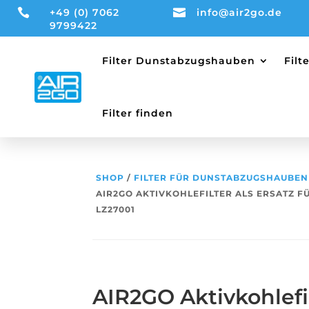

+49 (0) 7062

info@air2go.de
9799422
Filter Dunstabzugshauben
Fil
Filter finden
SHOP
/
FILTER FÜR DUNSTABZUGSHAUBEN
AIR2GO AKTIVKOHLEFILTER ALS ERSATZ FÜ
LZ27001
AIR2GO Aktivkohlefil