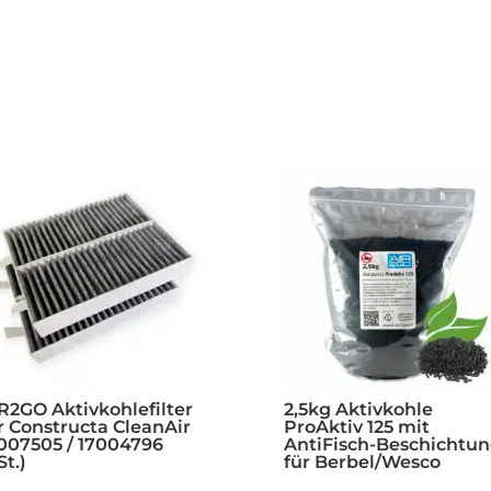
R2GO Aktivkohlefilter
2,5kg Aktivkohle
r Constructa CleanAir
ProAktiv 125 mit
007505 / 17004796
AntiFisch-Beschichtu
St.)
für Berbel/Wesco