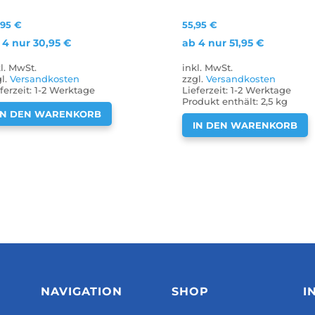
,95
€
55,95
€
 4 nur
30,95
€
ab 4 nur
51,95
€
kl. MwSt.
inkl. MwSt.
gl.
Versandkosten
zzgl.
Versandkosten
ferzeit:
1-2 Werktage
Lieferzeit:
1-2 Werktage
Produkt enthält: 2,5
kg
IN DEN WARENKORB
IN DEN WARENKORB
NAVIGATION
SHOP
I