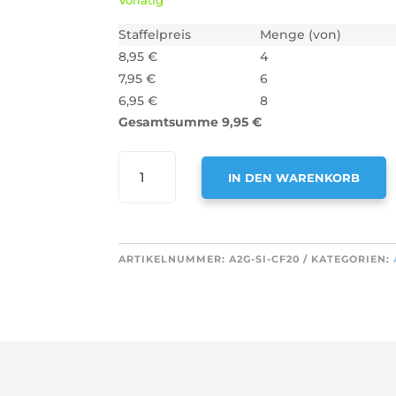
Vorrätig
Staffelpreis
Menge (von)
8,95
€
4
7,95
€
6
6,95
€
8
Gesamtsumme
9,95
€
AIR2GO
IN DEN WARENKORB
AKTIVKOHLEFILTER
ALS
A
ERSATZ
L
FÜR
T
ARTIKELNUMMER:
A2G-SI-CF20
KATEGORIEN:
SIEMENS
E
11005728
R
/
N
LZ27001
A
MENGE
T
I