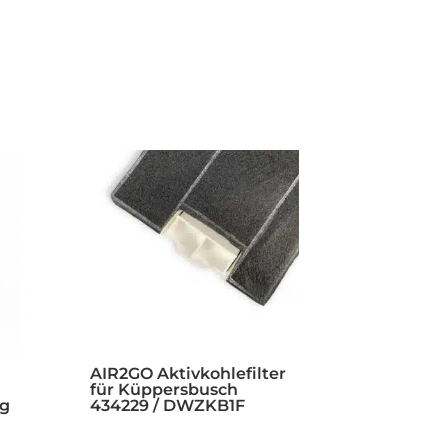
AIR2GO Aktivkohlefilter
für Küppersbusch
ng
434229 / DWZKB1F