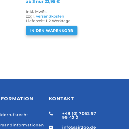
ab 3 nur
22,95
€
inkl. MwSt.
zzgl.
Versandkosten
Lieferzeit:
1-2 Werktage
IN DEN WARENKORB
NFORMATION
KONTAKT
+49 (0) 7062 97

derrufsrecht
99 42 2
rsandinformationen
info@air2go.de
