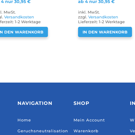
 4 nur
30,95
€
ab 4 nur
30,95
€
kl. MwSt.
inkl. MwSt.
gl.
Versandkosten
zzgl.
Versandkosten
ferzeit:
1-2 Werktage
Lieferzeit:
1-2 Werktage
IN DEN WARENKORB
IN DEN WARENKORB
NAVIGATION
SHOP
I
Home
Mein Account
Wi
Geruchsneutralisation
Warenkorb
Ve