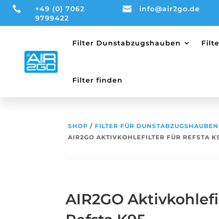

+49 (0) 7062

info@air2go.de
9799422
Filter Dunstabzugshauben
Fil
Filter finden
SHOP
/
FILTER FÜR DUNSTABZUGSHAUBEN
AIR2GO AKTIVKOHLEFILTER FÜR REFSTA K
AIR2GO Aktivkohlefil