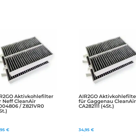
R2GO Aktivkohlefilter
AIR2GO Aktivkohlefilte
r Neff CleanAir
für Gaggenau CleanAi
004806 / Z821VR0
CA282111 (4St.)
St.)
,95
€
34,95
€