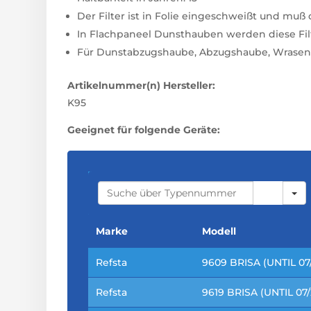
Der Filter ist in Folie eingeschweißt und mu
In Flachpaneel Dunsthauben werden diese Filte
Für Dunstabzugshaube, Abzugshaube, Wrasen
Artikelnummer(n) Hersteller:
K95
Geeignet für folgende Geräte:
S
E
A
R
C
Marke
Modell
H
Refsta
9609 BRISA (UNTIL 07
Refsta
9619 BRISA (UNTIL 07/