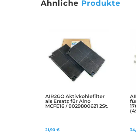
Ähnliche
Produkte
AIR2GO Aktivkohlefilter
AI
als Ersatz für Alno
fü
MCFE16 / 9029800621 2St.
17
(4
21,90
€
34