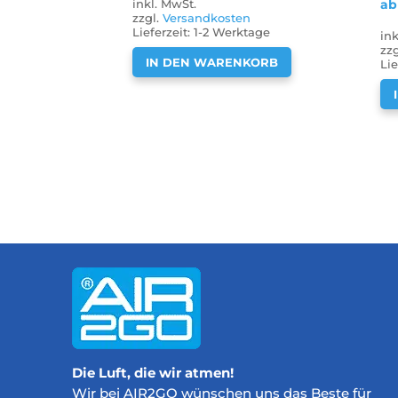
ab
inkl. MwSt.
zzgl.
Versandkosten
Lieferzeit:
1-2 Werktage
in
zz
IN DEN WARENKORB
Lie
Die Luft, die wir atmen!
Wir bei AIR2GO wünschen uns das Beste für