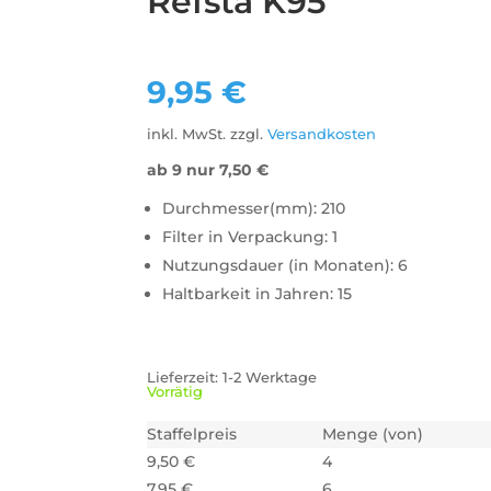
Refsta K95
9,95
€
inkl. MwSt.
zzgl.
Versandkosten
ab 9 nur
7,50
€
Durchmesser(mm): 210
Filter in Verpackung: 1
Nutzungsdauer (in Monaten): 6
Haltbarkeit in Jahren: 15
Lieferzeit:
1-2 Werktage
Vorrätig
Staffelpreis
Menge (von)
9,50
€
4
7,95
€
6