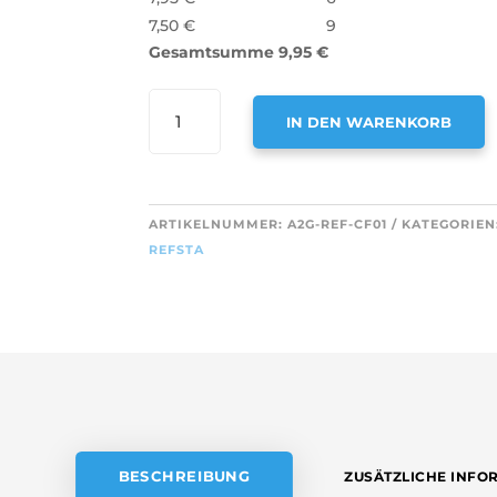
7,50
€
9
Gesamtsumme
9,95
€
AIR2GO
IN DEN WARENKORB
AKTIVKOHLEFILTER
FÜR
A
REFSTA
L
K95
T
ARTIKELNUMMER:
A2G-REF-CF01
KATEGORIEN
MENGE
E
REFSTA
R
N
A
T
I
V
E
:
BESCHREIBUNG
ZUSÄTZLICHE INFO