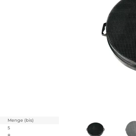
Menge (bis)
5
8