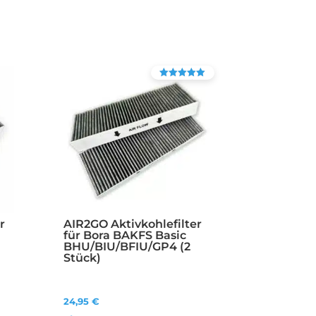
Bewertet mit
4.90
von 5
r
AIR2GO Aktivkohlefilter
r
für Bora BAKFS Basic
BHU/BIU/BFIU/GP4 (2
Stück)
24,95
€