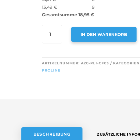
13,49
€
9
Gesamtsumme
18,95
€
AIR2GO
IN DEN WARENKORB
AKTIVKOHLEFILTER
FÜR
A
PROLINE
L
F00333/S
T
ARTIKELNUMMER:
A2G-PLI-CF03
KATEGORIEN
MENGE
E
PROLINE
R
N
A
T
I
V
E
:
BESCHREIBUNG
ZUSÄTZLICHE INFO