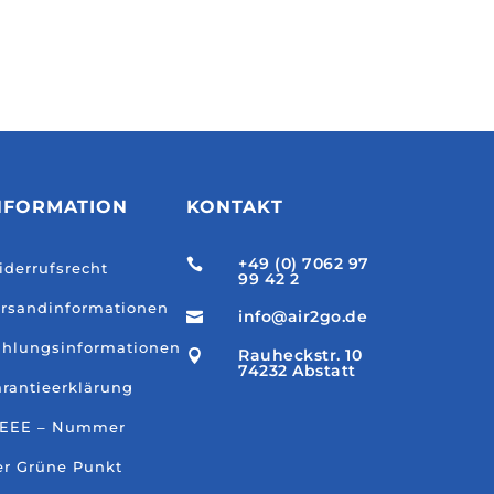
NFORMATION
KONTAKT
+49 (0) 7062 97

derrufsrecht
99 42 2
rsandinformationen
info@air2go.de

hlungsinformationen
Rauheckstr. 10

74232 Abstatt
rantieerklärung
EEE – Nummer
r Grüne Punkt