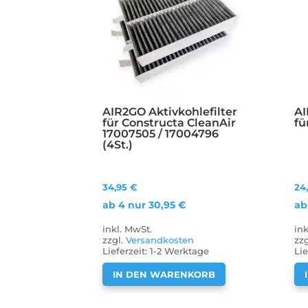
AIR2GO Aktivkohlefilter
AI
für Constructa CleanAir
fü
17007505 / 17004796
(4St.)
34,95
€
24
ab 4 nur
30,95
€
ab
inkl. MwSt.
in
zzgl.
Versandkosten
zz
Lieferzeit:
1-2 Werktage
Lie
IN DEN WARENKORB