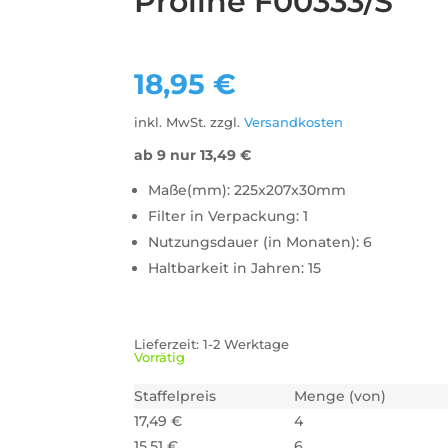
Proline F00333/S
18,95
€
inkl. MwSt.
zzgl.
Versandkosten
ab 9 nur
13,49
€
Maße(mm): 225x207x30mm
Filter in Verpackung: 1
Nutzungsdauer (in Monaten): 6
Haltbarkeit in Jahren: 15
Lieferzeit:
1-2 Werktage
Vorrätig
Staffelpreis
Menge (von)
17,49
€
4
15,51
€
6