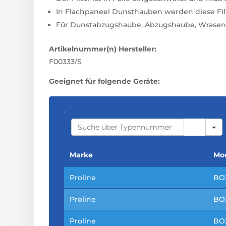
In Flachpaneel Dunsthauben werden diese Filte
Für Dunstabzugshaube, Abzugshaube, Wrasen
Artikelnummer(n) Hersteller:
F00333/S
Geeignet für folgende Geräte:
S
E
A
R
C
Marke
Mod
H
Proline
BO
Proline
BO
Proline
BO