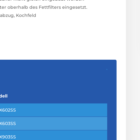
r oberhalb des Fettfilters eingesetzt.
abzug, Kochfeld
ell
X602SS
X603SS
X903SS