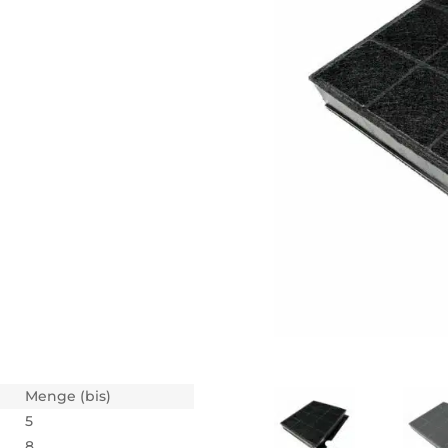
Menge (bis)
5
8