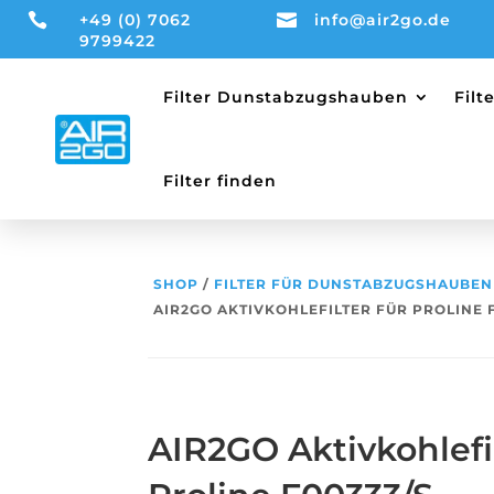

+49 (0) 7062

info@air2go.de
9799422
Filter Dunstabzugshauben
Fil
Filter finden
SHOP
/
FILTER FÜR DUNSTABZUGSHAUBEN
AIR2GO AKTIVKOHLEFILTER FÜR PROLINE 
AIR2GO Aktivkohlefil