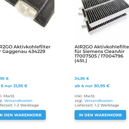
R2GO Aktivkohlefilter
AIR2GO Aktivkohlefilte
r Gaggenau 434229
für Siemens CleanAir
17007505 / 17004796
(4St.)
,95
€
34,95
€
 6 nur
21,95
€
ab 4 nur
30,95
€
kl. MwSt.
inkl. MwSt.
gl.
Versandkosten
zzgl.
Versandkosten
ferzeit:
1-2 Werktage
Lieferzeit:
1-2 Werktage
IN DEN WARENKORB
IN DEN WARENKORB