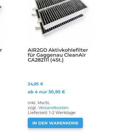
r
AIR2GO Aktivkohlefilter
für Gaggenau CleanAir
CA282111 (4St.)
34,95
€
ab 4 nur
30,95
€
inkl. MwSt.
zzgl.
Versandkosten
Lieferzeit:
1-2 Werktage
IN DEN WARENKORB