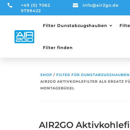

+49 (0) 7062

info@air2go.de
9799422
Filter Dunstabzugshauben
Fil
Filter finden
SHOP
/
FILTER FÜR DUNSTABZUGSHAUBEN
AIR2GO AKTIVKOHLEFILTER ALS ERSATZ FÜ
MONTAGEBÜGEL
AIR2GO Aktivkohlefil