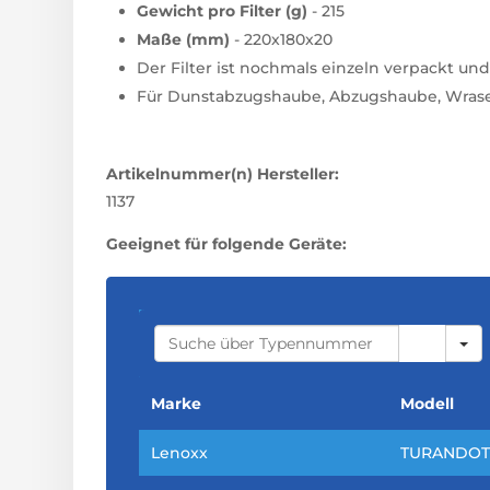
Gewicht pro Filter (g)
- 215
Maße (mm)
- 220x180x20
Der Filter ist nochmals einzeln verpackt u
Für Dunstabzugshaube, Abzugshaube, Wras
Artikelnummer(n) Hersteller:
1137
Geeignet für folgende Geräte:
S
E
A
R
C
Marke
Modell
H
Lenoxx
TURANDOT 