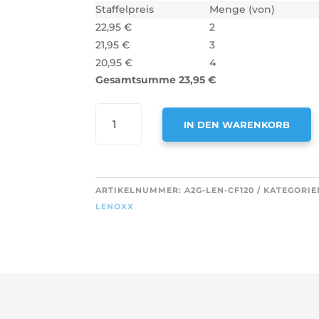
Staffelpreis
Menge (von)
22,95
€
2
21,95
€
3
20,95
€
4
Gesamtsumme
23,95
€
AIR2GO
IN DEN WARENKORB
AKTIVKOHLEFILTER
ALS
A
ERSATZ
L
FÜR
T
ARTIKELNUMMER:
A2G-LEN-CF120
KATEGORIE
LENOXX
E
LENOXX
1137
R
INKL.
N
MONTAGEBÜGEL
A
MENGE
T
I
V