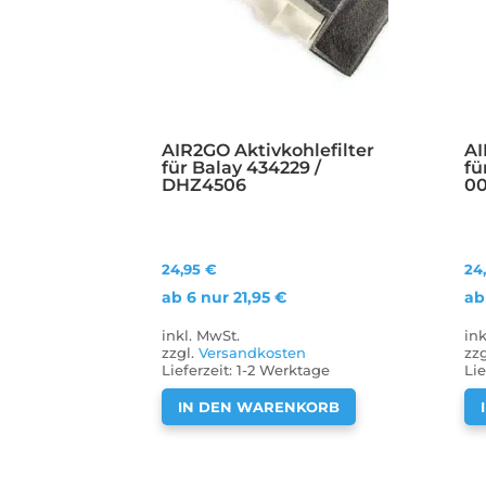
AIR2GO Aktivkohlefilter
AI
für Balay 434229 /
fü
DHZ4506
0
24,95
€
24
ab 6 nur
21,95
€
ab
inkl. MwSt.
in
zzgl.
Versandkosten
zz
Lieferzeit:
1-2 Werktage
Lie
IN DEN WARENKORB