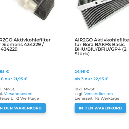
R2GO Aktivkohlefilter
AIR2GO Aktivkohlefilte
r Siemens 434229 /
für Bora BAKFS Basic
0434229
BHU/BIU/BFIU/GP4 (2
Stück)
,95
€
24,95
€
 6 nur
21,95
€
ab 3 nur
22,95
€
kl. MwSt.
inkl. MwSt.
gl.
Versandkosten
zzgl.
Versandkosten
ferzeit:
1-2 Werktage
Lieferzeit:
1-2 Werktage
IN DEN WARENKORB
IN DEN WARENKORB