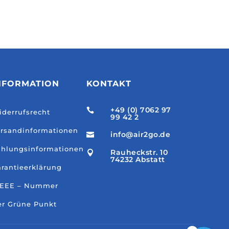
NFORMATION
KONTAKT
+49 (0) 7062 97

derrufsrecht
99 42 2
rsandinformationen
info@air2go.de

hlungsinformationen
Rauheckstr. 10

74232 Abstatt
rantieerklärung
EEE – Nummer
r Grüne Punkt