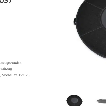
C037
Abzugshaube,
enabzug
, Model 37, TVO2S,