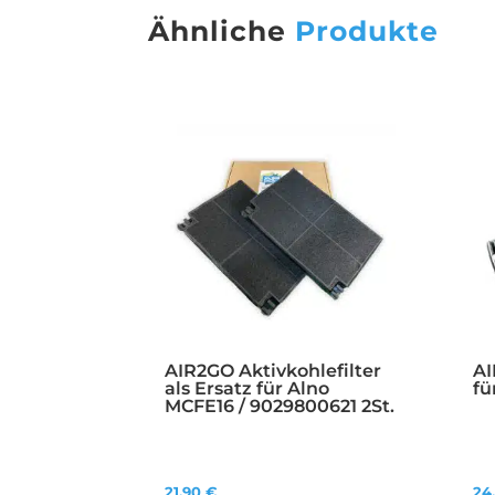
Ähnliche
Produkte
AIR2GO Aktivkohlefilter
AI
als Ersatz für Alno
fü
MCFE16 / 9029800621 2St.
21,90
€
24