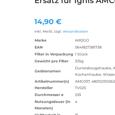
Ersatz für Ignis AM
14,90
€
inkl. MwSt.
zzgl.
Versandkosten
Marke
AIR2GO
EAN
0641827381738
Filter in Verpackung
1 Stück
Gewicht pro Filter
‎335g
‎Dunstabzugshaube, 
Gerätenamen
Küchenhaube, Wras
Artikelnummer(n)
AMC037, 480122101262
Hersteller
TV02S
Durchmesser
⌀
235
Nutzungsdauer (in
4
Monaten)
Haltbarkeit in
15