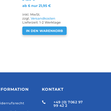
ab 6 nur
21,95
€
inkl. MwSt.
zzgl.
Versandkosten
Lieferzeit:
1-2 Werktage
IN DEN WARENKORB
NFORMATION
KONTAKT
+49 (0) 7062 97

derrufsrecht
99 42 2