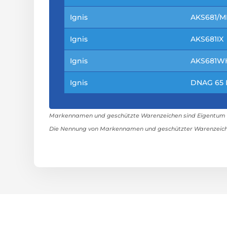
Ignis
AKS681/M
Ignis
AKS681IX
Ignis
AKS681W
Ignis
DNAG 65 
Markennamen und geschützte Warenzeichen sind Eigentum ih
Die Nennung von Markennamen und geschützter Warenzeiche