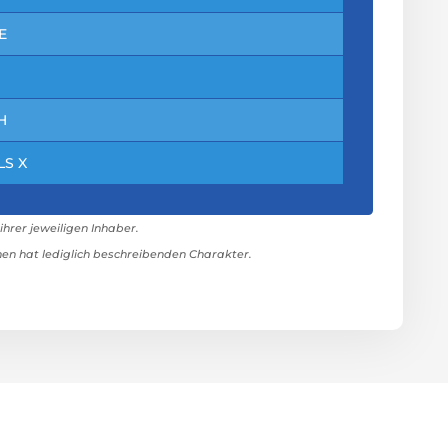
E
H
LS X
rer jeweiligen Inhaber.
n hat lediglich beschreibenden Charakter.