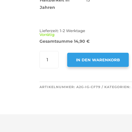
Jahren
Lieferzeit:
1-2 Werktage
Vorrätig
Gesamtsumme
14,90
€
AIR2GO
IN DEN WARENKORB
AKTIVKOHLEFILTER
ALS
A
ERSATZ
L
FÜR
T
ARTIKELNUMMER:
A2G-IG-CF79
KATEGORIEN:
IGNIS
E
AMC037
R
MENGE
N
A
T
I