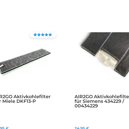
Bewertet mit
4.38
von 5
R2GO Aktivkohlefilter
AIR2GO Aktivkohlefilte
r Miele DKF13-P
für Siemens 434229 /
00434229
,95
€
24,95
€