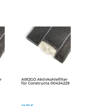
r
AIR2GO Aktivkohlefilter
für Constructa 00434229
24,95
€