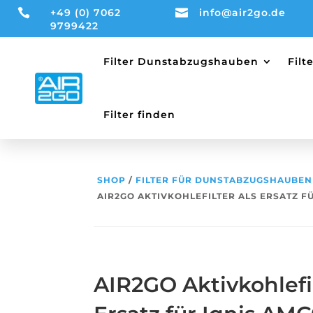

+49 (0) 7062

info@air2go.de
9799422
Filter Dunstabzugshauben
Fil
Filter finden
SHOP
/
FILTER FÜR DUNSTABZUGSHAUBEN
AIR2GO AKTIVKOHLEFILTER ALS ERSATZ F
AIR2GO Aktivkohlefil