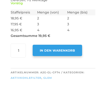
Lieferzeit:
1-2 Werktage
Vorrätig
Staffelpreis
Menge (von)
Menge (bis)
18,95
€
2
2
17,95
€
3
3
16,95
€
4
4
Gesamtsumme
19,95
€
AIR2GO
IN DEN WARENKORB
AKTIVKOHLEFILTER
ALS
A
ERSATZ
L
FÜR
T
ARTIKELNUMMER:
A2G-GL-CF74
KATEGORIEN:
GLEM
E
AKTIVKOHLEFILTER
,
GLEM
CR380
R
(2
N
STÜCK)
A
MENGE
T
I