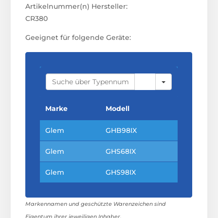
Artikelnummer(n) Hersteller:
CR380
Geeignet für folgende Geräte:
S
E
A
R
C
Marke
Modell
H
Glem
GHB98IX
Glem
GHS68IX
Glem
GHS98IX
Markennamen und geschützte Warenzeichen sind
Eigentum ihrer jeweiligen Inhaber.