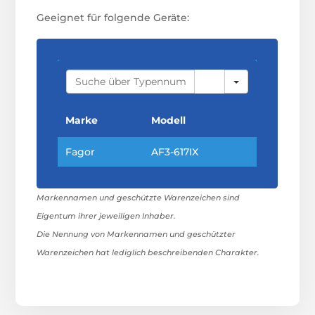
Geeignet für folgende Geräte:
S
E
A
R
C
Marke
Modell
H
Fagor
AF3-617IX
Markennamen und geschützte Warenzeichen sind
Eigentum ihrer jeweiligen Inhaber.
Die Nennung von Markennamen und geschützter
Warenzeichen hat lediglich beschreibenden Charakter.