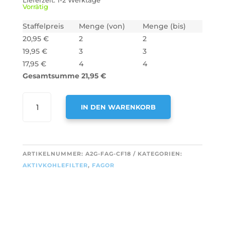
Lieferzeit:
1-2 Werktage
Vorrätig
Staffelpreis
Menge (von)
Menge (bis)
20,95
€
2
2
19,95
€
3
3
17,95
€
4
4
Gesamtsumme
21,95
€
AIR2GO
IN DEN WARENKORB
AKTIVKOHLEFILTER
ALS
A
ERSATZ
L
FÜR
T
ARTIKELNUMMER:
A2G-FAG-CF18
KATEGORIEN:
FAGOR
E
AKTIVKOHLEFILTER
,
FAGOR
AFC-
R
29
N
(2
A
STÜCK)
T
MENGE
I