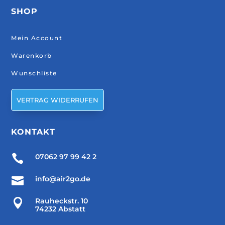
SHOP
Mein Account
Warenkorb
Wunschliste
VERTRAG WIDERRUFEN
KONTAKT

07062 97 99 42 2

info@air2go.de

Rauheckstr. 10
74232 Abstatt