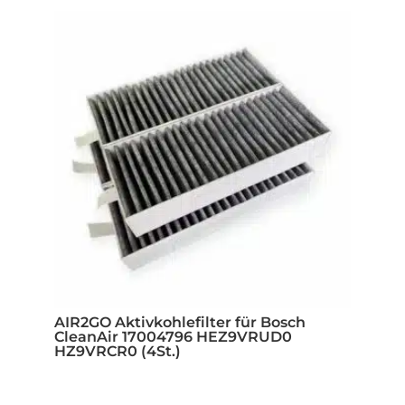
AIR2GO Aktivkohlefilter für Bosch
CleanAir 17004796 HEZ9VRUD0
HZ9VRCR0 (4St.)