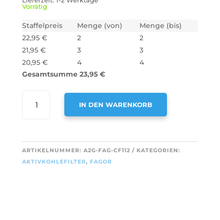
Lieferzeit:
1-2 Werktage
Vorrätig
Staffelpreis
Menge (von)
Menge (bis)
22,95
€
2
2
21,95
€
3
3
20,95
€
4
4
Gesamtsumme
23,95
€
AIR2GO
IN DEN WARENKORB
AKTIVKOHLEFILTER
ALS
A
ERSATZ
L
FÜR
T
ARTIKELNUMMER:
A2G-FAG-CF112
KATEGORIEN:
FAGOR
E
AKTIVKOHLEFILTER
,
FAGOR
71X1522
R
(2
N
STÜCK)
A
MENGE
T
I